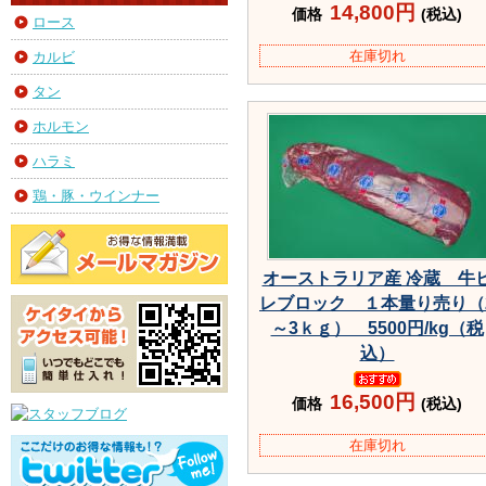
14,800円
価格
(税込)
ロース
在庫切れ
カルビ
タン
ホルモン
ハラミ
鶏・豚・ウインナー
オーストラリア産 冷蔵 牛
レブロック １本量り売り（
～3ｋｇ） 5500円/kg（税
込）
16,500円
価格
(税込)
在庫切れ