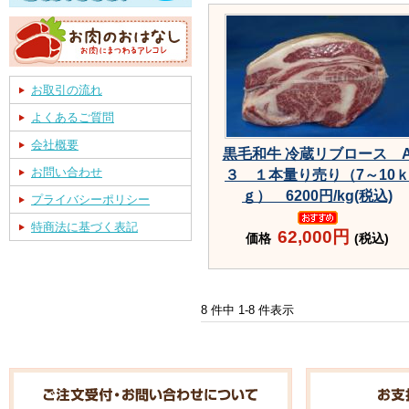
お取引の流れ
よくあるご質問
会社概要
黒毛和牛 冷蔵リブロース 
お問い合わせ
３ １本量り売り（7～10
ｇ） 6200円/kg(税込)
プライバシーポリシー
特商法に基づく表記
62,000円
価格
(税込)
8 件中 1-8 件表示