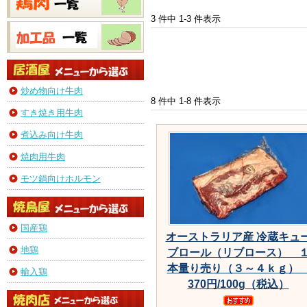
3 件中 1-3 件表示
炒め物向け牛肉
8 件中 1-8 件表示
すき焼き用牛肉
煮込み向け牛肉
焼肉用牛肉
モツ鍋向けホルモン
国産鶏
オーストラリア産 冷蔵キュ
地鶏
ブロール（リブロース） 
本量り売り（３～４ｋｇ
輸入鶏
370円/100g（税込）