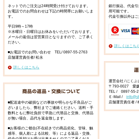
ネットでのご注文は24時間受け付けております。
銀行振込、代金引
お電話でのお問合わせは下記の時間帯にお願いしま
用可能です。
す。
代金引換以外はご
平日9時～17時
※水曜日・日曜日はお休みをいただいております。
メールの返信は翌営業日となりますので、ご了承く
ださい。
詳しくはこち
■お電話でのお問い合わせ TEL/ 0897-55-2763
店舗運営責任者/ 松永
詳しくはこちら
運営会社 / にく
〒793-0027 
TEL / 0897-55-
Ｅ-Mail /
info@s
店舗運営責任者 / 
■配送途中の破損などの事故や明らかな不良品がご
ざいましたら、弊社までご連絡ください。送料・手
数料ともに弊社負担で早急に代替品と交換、代替品
が無い場合、品代を返金致します。
■お客様のご都合(不在続きでの商品劣化、甘味、触
感等、個人差による比較、等）による返品・交換、
代金の返却はお受け出来ませんのでご了承くださ