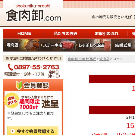
肉の卸売り販売といえば
食肉卸.com HOME
>
焼肉店
> ロース
上
※登録無しでもご注文可能で
2月
す。
1