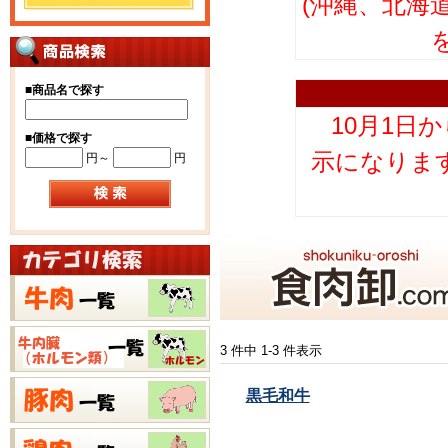
(沖縄、北海
■
商品名で探す
10月1日
■
価格で探す
示になりま
円～
円
3 件中 1-3 件表示
黒毛和牛