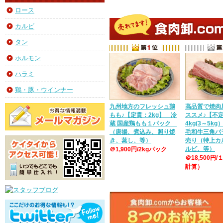
ロース
カルビ
タン
ホルモン
ハラミ
鶏・豚・ウインナー
九州地方のフレッシュ鶏
高品質で焼肉
もも♪【定貫：2kg】 冷
ススメ♪【不
蔵 国産鶏もも１パック
4kg(3～5k
（唐揚、煮込み、照り焼
毛和牛三角バ
き、蒸し、等）
売り（特上カ
ルビ、等）
＠1,900円/2kgパック
＠18,500円/
計算）