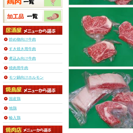
炒め物向け牛肉
すき焼き用牛肉
煮込み向け牛肉
焼肉用牛肉
モツ鍋向けホルモン
国産鶏
地鶏
輸入鶏