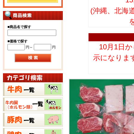
(沖縄、北海
■
商品名で探す
■
価格で探す
10月1日
円～
円
示になりま