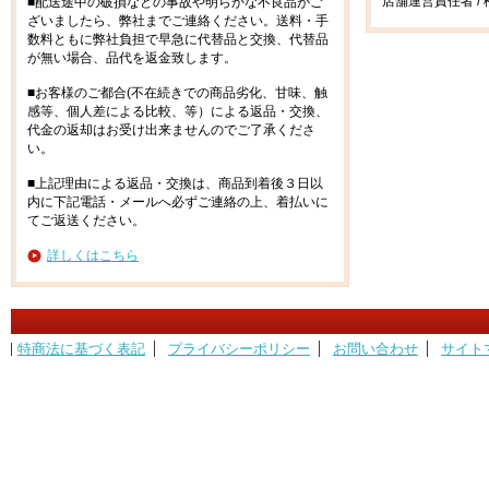
店舗運営責任者 / 
■配送途中の破損などの事故や明らかな不良品がご
ざいましたら、弊社までご連絡ください。送料・手
数料ともに弊社負担で早急に代替品と交換、代替品
が無い場合、品代を返金致します。
■お客様のご都合(不在続きでの商品劣化、甘味、触
感等、個人差による比較、等）による返品・交換、
代金の返却はお受け出来ませんのでご了承くださ
い。
■上記理由による返品・交換は、商品到着後３日以
内に下記電話・メールへ必ずご連絡の上、着払いに
てご返送ください。
詳しくはこちら
特商法に基づく表記
プライバシーポリシー
お問い合わせ
サイト