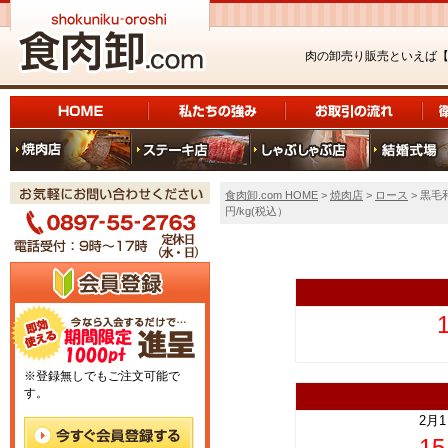
肉の卸売り販売といえば
食肉卸.com HOME
>
焼肉店
>
ロース
> 黒毛
円/kg(税込）
上
※登録無しでもご注文可能で
す。
2月
1