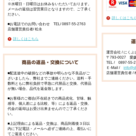
※水曜日・日曜日はお休みをいただいております。
メールの返信は翌営業日となりますので、ご了承く
ださい。
詳しくはこち
■お電話でのお問い合わせ TEL/ 0897-55-2763
店舗運営責任者/ 松永
詳しくはこちら
運営会社 / にく
〒793-0027 
TEL / 0897-55-
Ｅ-Mail /
info@s
店舗運営責任者 / 
■配送途中の破損などの事故や明らかな不良品がご
ざいましたら、弊社までご連絡ください。送料・手
数料ともに弊社負担で早急に代替品と交換、代替品
が無い場合、品代を返金致します。
■お客様のご都合(不在続きでの商品劣化、甘味、触
感等、個人差による比較、等）による返品・交換、
代金の返却はお受け出来ませんのでご了承くださ
い。
■上記理由による返品・交換は、商品到着後３日以
内に下記電話・メールへ必ずご連絡の上、着払いに
てご返送ください。