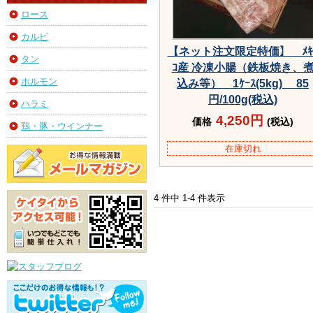
ロース
カルビ
【ネット注文限定特価】 ﾒｷ
タン
ｺ産 冷凍小腸（鉄板焼き、
ホルモン
込み等） 1ｹｰｽ(5kg) 85
円/100g(税込)
ハラミ
4,250円
価格
(税込)
鶏・豚・ウインナー
在庫切れ
4 件中 1-4 件表示