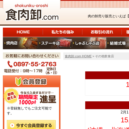
肉の卸売り販売といえば
食肉卸.com HOME
> その他飲食店
上
※登録無しでもご注文可能で
2月
す。
1