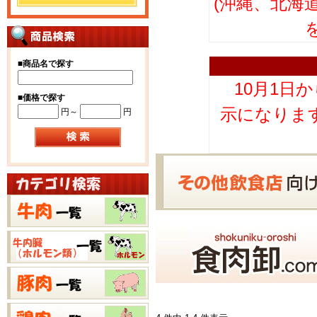
(沖縄、北海
■
商品名で探す
10月1日
■
価格で探す
示になりま
円～
円