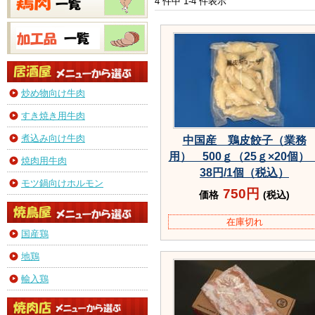
4 件中 1-4 件表示
炒め物向け牛肉
すき焼き用牛肉
煮込み向け牛肉
中国産 鶏皮餃子（業務
用） 500ｇ（25ｇ×20個
焼肉用牛肉
38円/1個（税込）
モツ鍋向けホルモン
750円
価格
(税込)
在庫切れ
国産鶏
地鶏
輸入鶏