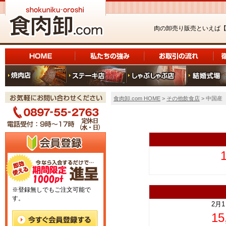
肉の卸売り販売といえば
食肉卸.com HOME
>
その他飲食店
> 中国産
上
※登録無しでもご注文可能で
す。
2月
1