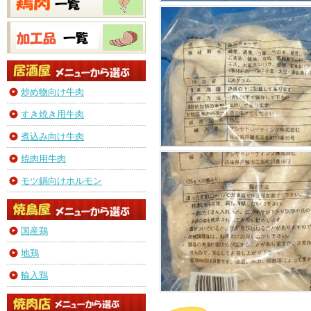
炒め物向け牛肉
すき焼き用牛肉
煮込み向け牛肉
焼肉用牛肉
モツ鍋向けホルモン
国産鶏
地鶏
輸入鶏