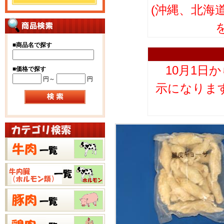
(沖縄、北海
■
商品名で探す
10月1日
■
価格で探す
円～
円
示になりま