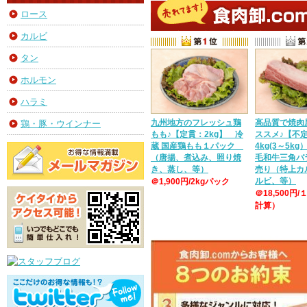
ロース
カルビ
タン
ホルモン
ハラミ
九州地方のフレッシュ鶏
高品質で焼肉
鶏・豚・ウインナー
もも♪【定貫：2kg】 冷
ススメ♪【不
蔵 国産鶏もも１パック
4kg(3～5k
（唐揚、煮込み、照り焼
毛和牛三角バ
き、蒸し、等）
売り（特上カ
ルビ、等）
＠1,900円/2kgパック
＠18,500円/
計算）