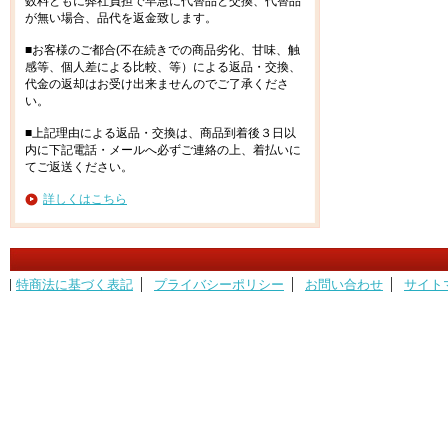
数料ともに弊社負担で早急に代替品と交換、代替品
が無い場合、品代を返金致します。
■お客様のご都合(不在続きでの商品劣化、甘味、触
感等、個人差による比較、等）による返品・交換、
代金の返却はお受け出来ませんのでご了承くださ
い。
■上記理由による返品・交換は、商品到着後３日以
内に下記電話・メールへ必ずご連絡の上、着払いに
てご返送ください。
詳しくはこちら
特商法に基づく表記
プライバシーポリシー
お問い合わせ
サイト