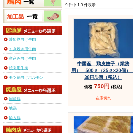
9 件中 1-9 件表示
炒め物向け牛肉
すき焼き用牛肉
煮込み向け牛肉
中国産 鶏皮餃子（業務
焼肉用牛肉
用） 500ｇ（25ｇ×20個
38円/1個（税込）
モツ鍋向けホルモン
750円
価格
(税込)
在庫切れ
国産鶏
地鶏
輸入鶏