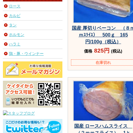
ロース
カルビ
タン
国産 厚切りベーコン （８
ホルモン
ｍｽﾗｲｽ） 500ｇ 165
円/100g（税込）
ハラミ
825円
価格
(税込)
鶏・豚・ウインナー
在庫切れ
国産 ロースハムスライス
（２ｍｍスライス） 1ｋ