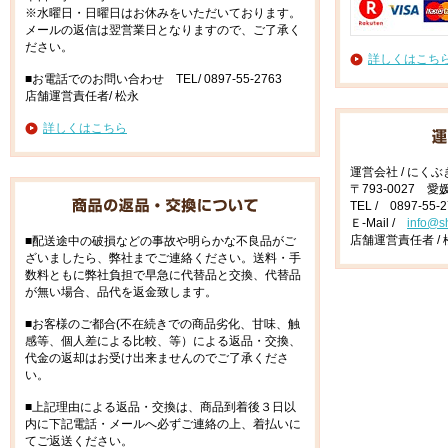
※水曜日・日曜日はお休みをいただいております。
メールの返信は翌営業日となりますので、ご了承く
ださい。
詳しくはこち
■お電話でのお問い合わせ TEL/ 0897-55-2763
店舗運営責任者/ 松永
詳しくはこちら
運営会社 / にく
〒793-0027 
TEL / 0897-55-
Ｅ-Mail /
info@s
店舗運営責任者 / 
■配送途中の破損などの事故や明らかな不良品がご
ざいましたら、弊社までご連絡ください。送料・手
数料ともに弊社負担で早急に代替品と交換、代替品
が無い場合、品代を返金致します。
■お客様のご都合(不在続きでの商品劣化、甘味、触
感等、個人差による比較、等）による返品・交換、
代金の返却はお受け出来ませんのでご了承くださ
い。
■上記理由による返品・交換は、商品到着後３日以
内に下記電話・メールへ必ずご連絡の上、着払いに
てご返送ください。