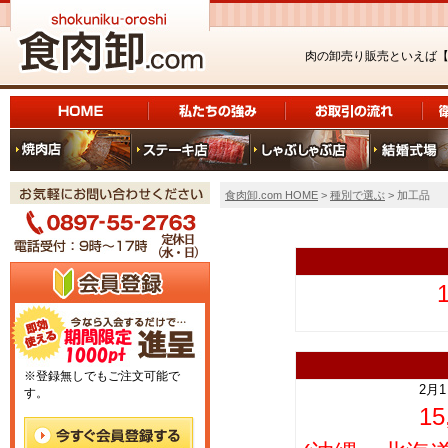
肉の卸売り販売といえば
食肉卸.com HOME
>
種別で選ぶ
> 加工品
上
※登録無しでもご注文可能で
2月
す。
1