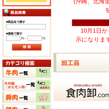
(沖縄、北海
■
商品名で探す
10月1日
■
価格で探す
示になりま
円～
円