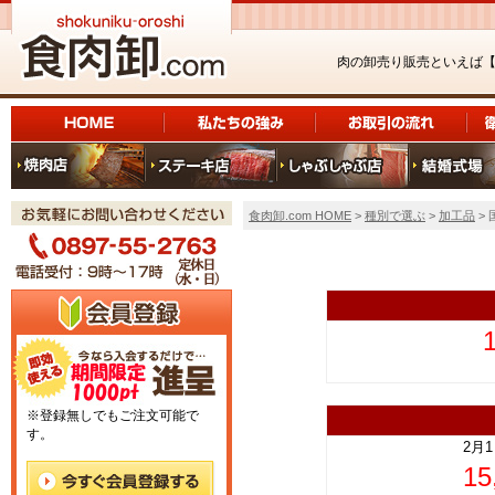
肉の卸売り販売といえば
食肉卸.com HOME
>
種別で選ぶ
>
加工品
> 
上
※登録無しでもご注文可能で
す。
2月
1