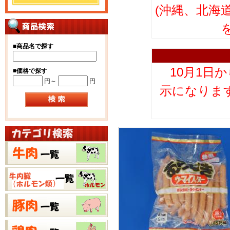
(沖縄、北海
■
商品名で探す
10月1日
■
価格で探す
円～
円
示になりま