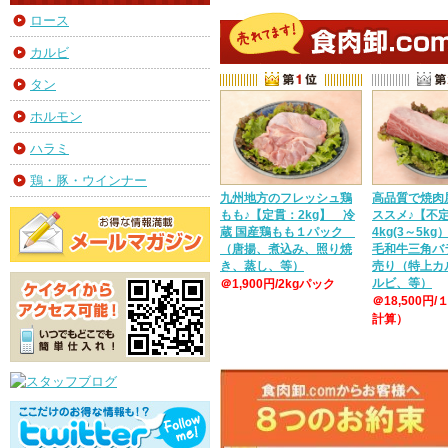
ロース
カルビ
タン
ホルモン
ハラミ
鶏・豚・ウインナー
九州地方のフレッシュ鶏
高品質で焼肉
もも♪【定貫：2kg】 冷
ススメ♪【不
蔵 国産鶏もも１パック
4kg(3～5k
（唐揚、煮込み、照り焼
毛和牛三角バ
き、蒸し、等）
売り（特上カ
ルビ、等）
＠1,900円/2kgパック
＠18,500円/
計算）