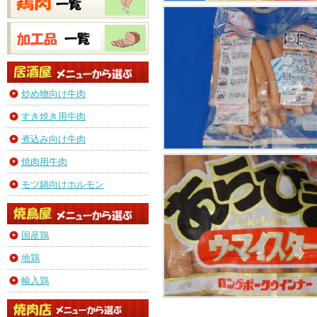
炒め物向け牛肉
すき焼き用牛肉
煮込み向け牛肉
焼肉用牛肉
モツ鍋向けホルモン
国産鶏
地鶏
輸入鶏