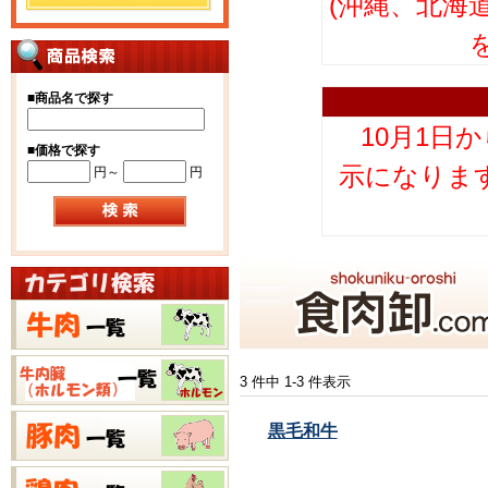
(沖縄、北海
■
商品名で探す
10月1日
■
価格で探す
示になりま
円～
円
3 件中 1-3 件表示
黒毛和牛