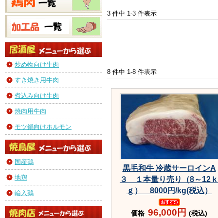
3 件中 1-3 件表示
炒め物向け牛肉
8 件中 1-8 件表示
すき焼き用牛肉
煮込み向け牛肉
焼肉用牛肉
モツ鍋向けホルモン
国産鶏
黒毛和牛 冷蔵サーロインA
地鶏
３ １本量り売り（8～12
ｇ） 8000円/kg(税込）
輸入鶏
96,000円
価格
(税込)