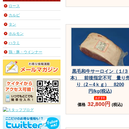
ロース
カルビ
タン
ホルモン
ハラミ
鶏・豚・ウインナー
黒毛和牛サーロイン（１/３
本） 前後指定不可 量り
り（2～4ｋｇ） 8200
円/kg(税込)
32,800円
価格
(税込)