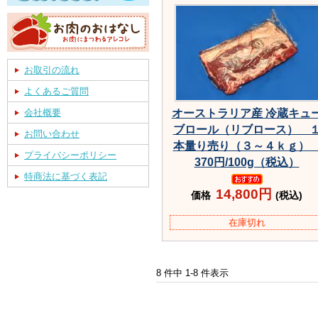
お取引の流れ
よくあるご質問
会社概要
オーストラリア産 冷蔵キュ
ブロール（リブロース） 
お問い合わせ
本量り売り（３～４ｋｇ
プライバシーポリシー
370円/100g（税込）
特商法に基づく表記
14,800円
価格
(税込)
在庫切れ
8 件中 1-8 件表示