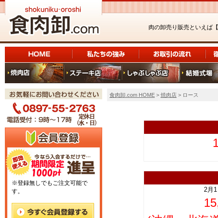
肉の卸売り販売といえば
食肉卸.com HOME
>
焼肉店
> ロース
上
※登録無しでもご注文可能で
2月
す。
1