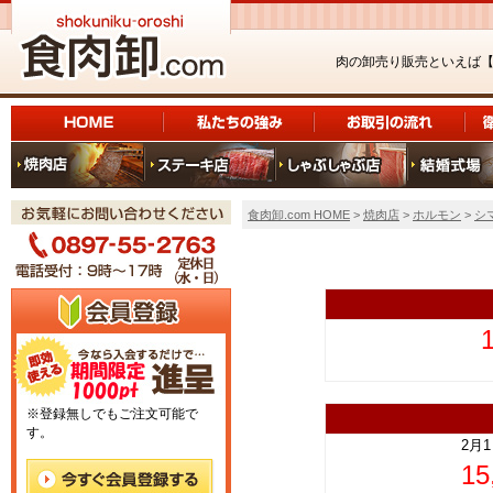
肉の卸売り販売といえば
食肉卸.com HOME
>
焼肉店
>
ホルモン
>
シ
上
※登録無しでもご注文可能で
す。
2月
1