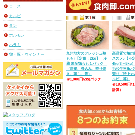
ロース
カルビ
タン
ホルモン
ハラミ
九州地方のフレッシュ鶏
高品質で焼肉
鶏・豚・ウインナー
もも♪【定貫：2kg】 冷
ススメ♪【不
蔵 国産鶏もも１パック
4kg(3～5k
（唐揚、煮込み、照り焼
毛和牛三角バ
き、蒸し、等）
売り（特上カ
ルビ、等）
＠1,900円/2kgパック
＠18,500円/
計算）