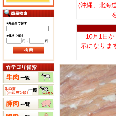
(沖縄、北海
■
商品名で探す
10月1日
■
価格で探す
円～
円
示になりま