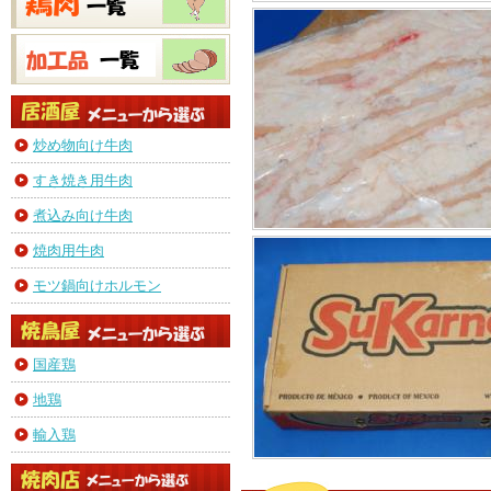
炒め物向け牛肉
すき焼き用牛肉
煮込み向け牛肉
焼肉用牛肉
モツ鍋向けホルモン
国産鶏
地鶏
輸入鶏