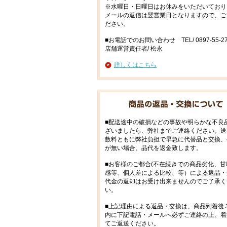
※水曜日・日曜日はお休みをいただいており
メールの返信は翌営業日となりますので、ご
ださい。
■お電話でのお問い合わせ TEL/ 0897-55-27
店舗運営責任者/ 松永
詳しくはこちら
■配送途中の破損などの事故や明らかな不良
ざいましたら、弊社までご連絡ください。送
数料ともに弊社負担で早急に代替品と交換、
が無い場合、品代を返金致します。
■お客様のご都合(不在続きでの商品劣化、甘
感等、個人差による比較、等）による返品・
代金の返却はお受け出来ませんのでご了承く
い。
■上記理由による返品・交換は、商品到着後
内に下記電話・メールへ必ずご連絡の上、着
てご返送ください。