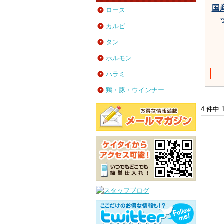
国
ロース
カルビ
タン
ホルモン
ハラミ
鶏・豚・ウインナー
4 件中