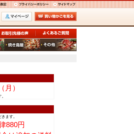
日（月）
きます。
だきます。
律880円