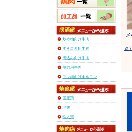
メ
炒め物向け牛肉
ｇ
すき焼き用牛肉
煮込み向け牛肉
焼肉用牛肉
モツ鍋向けホルモン
国産鶏
地鶏
輸入鶏