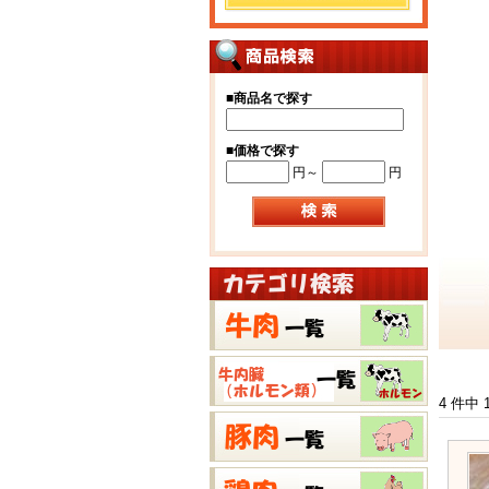
■
商品名で探す
■
価格で探す
円～
円
4 件中