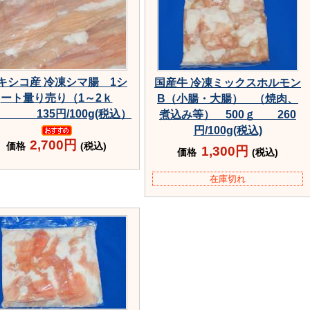
キシコ産 冷凍シマ腸 1シ
国産牛 冷凍ミックスホルモン
ート量り売り（1～2ｋ
B（小腸・大腸） （焼肉、
） 135円/100g(税込）
煮込み等） 500ｇ 260
円/100g(税込)
2,700円
価格
(税込)
1,300円
価格
(税込)
在庫切れ