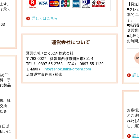
ます。
【発送
了承く
■クレ
本的に
詳しくはこちら
す。
63
■銀行
３営業
■お届
お時間
運営会社 / にくぶき株式会社
〒793-0027 愛媛県西条市朔日市851-4
TEL / 0897-55-2763 FAX / 0897-55-1129
Ｅ-Mail /
info@shokuniku-oroshi.com
店舗運営責任者 / 松永
品がご
詳
料・手
代替品
味、触
交換、
お客様
ださ
とご連
れたお
し、第
３日以
払いに
詳