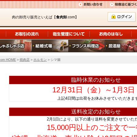
肉の卸売り販売といえば【
食肉卸
.com】
om HOME
>
焼肉店
>
ホルモン
> シマ腸
臨時休業のお知らせ
12月31日（金）～1月3
上記4日間は出荷をお休みさせていただ
送料改定のお知らせ
2月1日により、以下の通り送料を変更させていた
15,000円以上のご注文で一