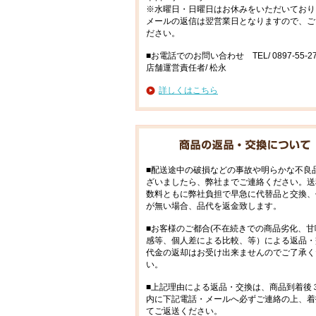
※水曜日・日曜日はお休みをいただいており
メールの返信は翌営業日となりますので、ご
ださい。
■お電話でのお問い合わせ TEL/ 0897-55-27
店舗運営責任者/ 松永
詳しくはこちら
■配送途中の破損などの事故や明らかな不良
ざいましたら、弊社までご連絡ください。送
数料ともに弊社負担で早急に代替品と交換、
が無い場合、品代を返金致します。
■お客様のご都合(不在続きでの商品劣化、甘
感等、個人差による比較、等）による返品・
代金の返却はお受け出来ませんのでご了承く
い。
■上記理由による返品・交換は、商品到着後
内に下記電話・メールへ必ずご連絡の上、着
てご返送ください。