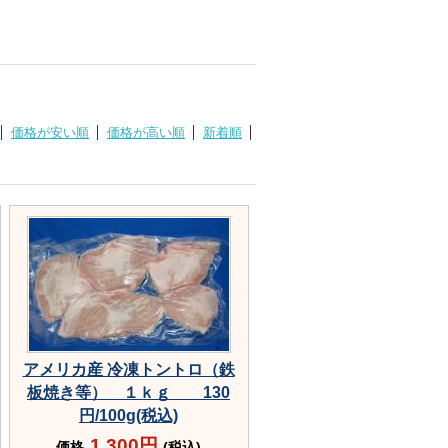
価格が安い順
価格が高い順
新着順
アメリカ産 冷凍トントロ（鉄
板焼き等） １ｋｇ 130
円/100g(税込)
1,300円
価格
(税込)