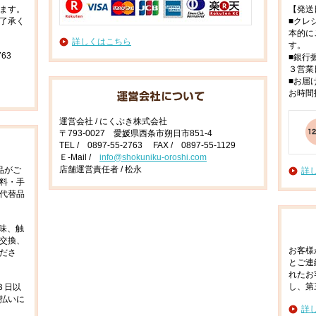
ます。
【発送
了承く
■クレ
本的に
詳しくはこちら
す。
63
■銀行
３営業
■お届
お時間
運営会社 / にくぶき株式会社
〒793-0027 愛媛県西条市朔日市851-4
TEL / 0897-55-2763 FAX / 0897-55-1129
Ｅ-Mail /
info@shokuniku-oroshi.com
店舗運営責任者 / 松永
品がご
詳
料・手
代替品
味、触
交換、
お客様
ださ
とご連
れたお
し、第
３日以
払いに
詳