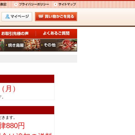
日（月）
きます。
だきます。
律880円