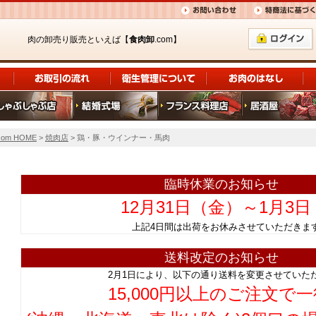
肉の卸売り販売といえば【
食肉卸
.com】
om HOME
>
焼肉店
> 鶏・豚・ウインナー・馬肉
臨時休業のお知らせ
12月31日（金）～1月3
上記4日間は出荷をお休みさせていただ
送料改定のお知らせ
2月1日により、以下の通り送料を変更させていた
15,000円以上のご注文で一