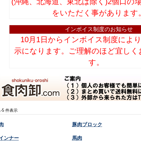
(沖縄、北海道、東北は除く)2個口の
をいただく事があります
インボイス制度のお知らせ
10月1日からインボイス制度によ
示になります。ご理解のほど宜しく
す。
 1-5 件表示
肉
豚肉ブロック
インナー
馬肉