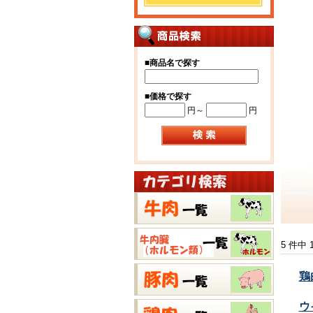
■
商品名で探す
■
価格で探す
円～
円
5 件中
鶏
ウ