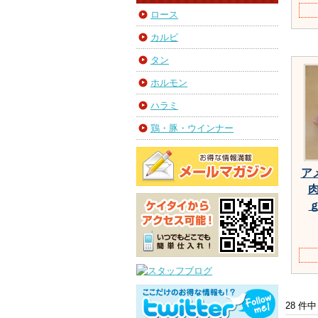
ロース
カルビ
タン
ホルモン
ハラミ
鶏・豚・ウインナー
ア
ｇ
28 件中