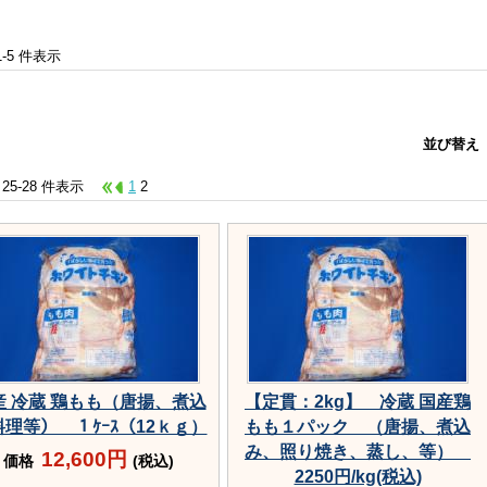
 1-5 件表示
並び替え
 25-28 件表示
1
2
産 冷蔵 鶏もも（唐揚、煮込
【定貫：2kg】 冷蔵 国産鶏
理等） １ｹｰｽ（12ｋｇ）
もも１パック （唐揚、煮込
み、照り焼き、蒸し、等）
12,600円
価格
(税込)
2250円/kg(税込)