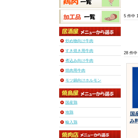
5 件中
炒め物向け牛肉
すき焼き用牛肉
28 件中
煮込み向け牛肉
焼肉用牛肉
モツ鍋向けホルモン
国産鶏
地鶏
国
み料
輸入鶏