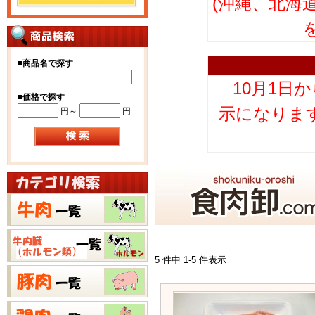
(沖縄、北海
■
商品名で探す
10月1日
■
価格で探す
示になりま
円～
円
5 件中 1-5 件表示