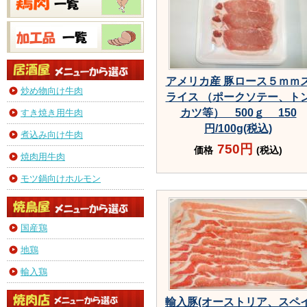
アメリカ産 豚ロース５ｍｍ
炒め物向け牛肉
ライス （ポークソテー、ト
カツ等） 500ｇ 150
すき焼き用牛肉
円/100g(税込)
煮込み向け牛肉
750円
価格
(税込)
焼肉用牛肉
モツ鍋向けホルモン
国産鶏
地鶏
輸入鶏
輸入豚(オーストリア、スペ