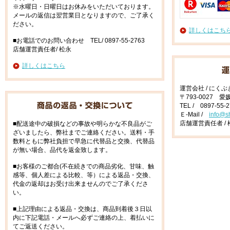
※水曜日・日曜日はお休みをいただいております。
メールの返信は翌営業日となりますので、ご了承く
ださい。
詳しくはこち
■お電話でのお問い合わせ TEL/ 0897-55-2763
店舗運営責任者/ 松永
詳しくはこちら
運営会社 / にく
〒793-0027 
TEL / 0897-55-
Ｅ-Mail /
info@s
店舗運営責任者 / 
■配送途中の破損などの事故や明らかな不良品がご
ざいましたら、弊社までご連絡ください。送料・手
数料ともに弊社負担で早急に代替品と交換、代替品
が無い場合、品代を返金致します。
■お客様のご都合(不在続きでの商品劣化、甘味、触
感等、個人差による比較、等）による返品・交換、
代金の返却はお受け出来ませんのでご了承くださ
い。
■上記理由による返品・交換は、商品到着後３日以
内に下記電話・メールへ必ずご連絡の上、着払いに
てご返送ください。