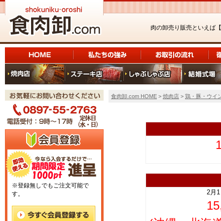
肉の卸売り販売といえば
食肉卸.com HOME
>
焼肉店
>
鶏・豚・ウイ
上
※登録無しでもご注文可能で
2月
す。
1