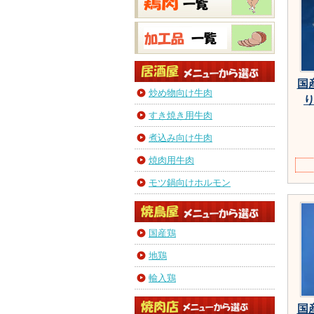
国
炒め物向け牛肉
り
すき焼き用牛肉
煮込み向け牛肉
焼肉用牛肉
モツ鍋向けホルモン
国産鶏
地鶏
輸入鶏
国