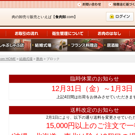
肉の卸売り販売といえば【
食肉卸
.com】
om HOME
>
結婚式場
>
豚肉
> ブロック
臨時休業のお知らせ
12月31日（金）～1月3
上記4日間は出荷をお休みさせていただ
送料改定のお知らせ
2月1日により、以下の通り送料を変更させていた
15,000円以上のご注文で一