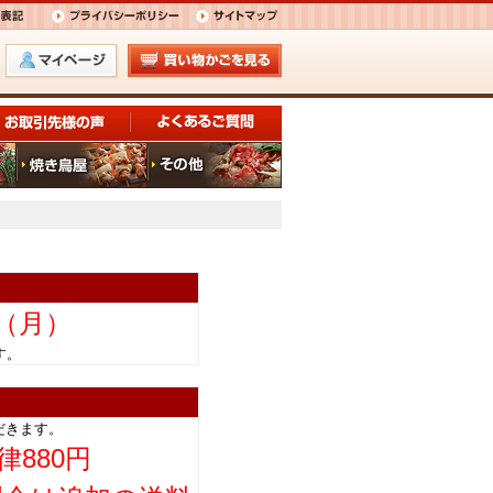
日（月）
きます。
だきます。
律880円