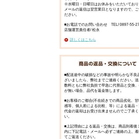
※水曜日・日曜日はお休みをいただいており
メールの返信は翌営業日となりますので、ご
ださい。
■お電話でのお問い合わせ TEL/ 0897-55-27
店舗運営責任者/ 松永
詳しくはこちら
■配送途中の破損などの事故や明らかな不良
ざいましたら、弊社までご連絡ください。送
数料ともに弊社負担で早急に代替品と交換、
が無い場合、品代を返金致します。
■お客様のご都合(不在続きでの商品劣化、甘
感等、個人差による比較、等）による返品・
代金の返却はお受け出来ませんのでご了承く
い。
■上記理由による返品・交換は、商品到着後
内に下記電話・メールへ必ずご連絡の上、着
てご返送ください。