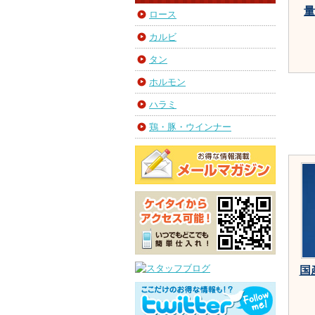
量
ロース
カルビ
タン
ホルモン
ハラミ
鶏・豚・ウインナー
国