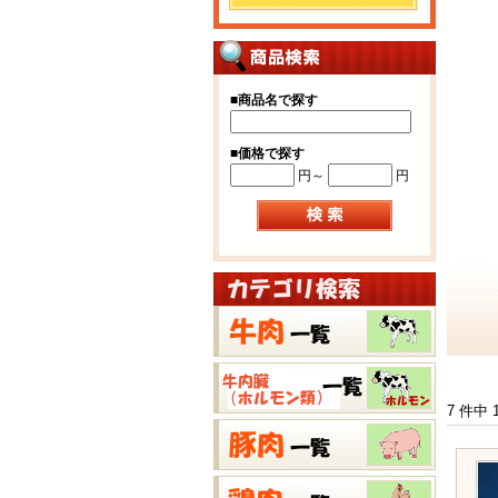
■
商品名で探す
■
価格で探す
円～
円
7 件中