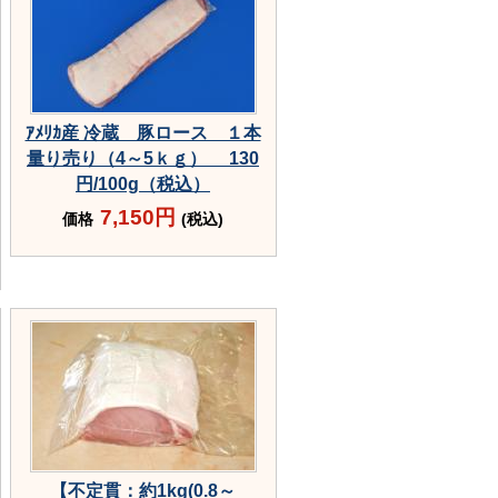
ｱﾒﾘｶ産 冷蔵 豚ロース １本
量り売り（4～5ｋｇ） 130
円/100g（税込）
7,150円
価格
(税込)
【不定貫：約1kg(0.8～