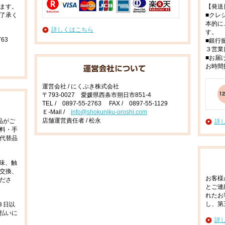
ます。
【発送
了承く
■クレ
本的に
詳しくはこちら
す。
63
■銀行
３営業
■お届
お時間
運営会社 / にくぶき株式会社
〒793-0027 愛媛県西条市朔日市851-4
TEL / 0897-55-2763 FAX / 0897-55-1129
Ｅ-Mail /
info@shokuniku-oroshi.com
店舗運営責任者 / 松永
品がご
詳
料・手
代替品
味、触
交換、
お客様
ださ
とご連
れたお
し、第
３日以
払いに
詳