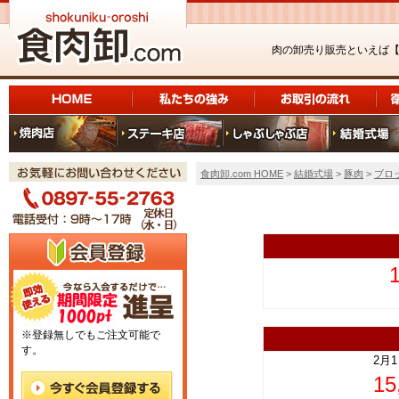
肉の卸売り販売といえば
食肉卸.com HOME
>
結婚式場
>
豚肉
>
ブロ
上
※登録無しでもご注文可能で
す。
2月
1