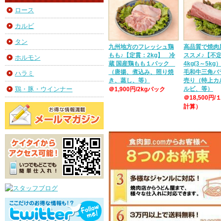
ロース
カルビ
タン
九州地方のフレッシュ鶏
高品質で焼肉
もも♪【定貫：2kg】 冷
ススメ♪【不
ホルモン
蔵 国産鶏もも１パック
4kg(3～5k
（唐揚、煮込み、照り焼
毛和牛三角バ
ハラミ
き、蒸し、等）
売り（特上カ
ルビ、等）
鶏・豚・ウインナー
＠1,900円/2kgパック
＠18,500円/
計算）