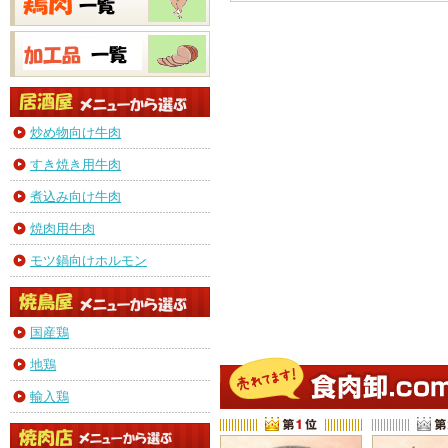
炒め物向け牛肉
すき焼き用牛肉
煮込み向け牛肉
焼肉用牛肉
モツ鍋向けホルモン
国産鶏
地鶏
輸入鶏