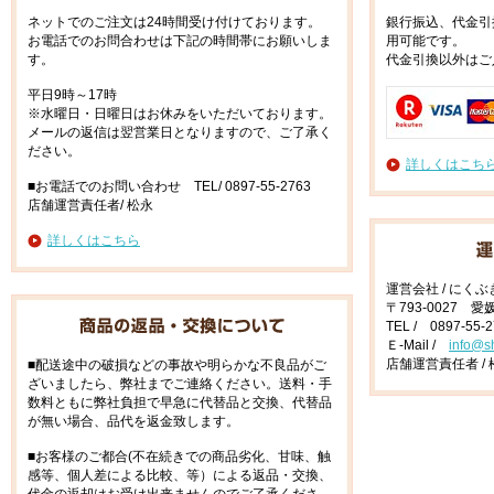
ネットでのご注文は24時間受け付けております。
銀行振込、代金引
お電話でのお問合わせは下記の時間帯にお願いしま
用可能です。
す。
代金引換以外はご
平日9時～17時
※水曜日・日曜日はお休みをいただいております。
メールの返信は翌営業日となりますので、ご了承く
ださい。
詳しくはこち
■お電話でのお問い合わせ TEL/ 0897-55-2763
店舗運営責任者/ 松永
詳しくはこちら
運営会社 / にく
〒793-0027 
TEL / 0897-55-
Ｅ-Mail /
info@s
店舗運営責任者 / 
■配送途中の破損などの事故や明らかな不良品がご
ざいましたら、弊社までご連絡ください。送料・手
数料ともに弊社負担で早急に代替品と交換、代替品
が無い場合、品代を返金致します。
■お客様のご都合(不在続きでの商品劣化、甘味、触
感等、個人差による比較、等）による返品・交換、