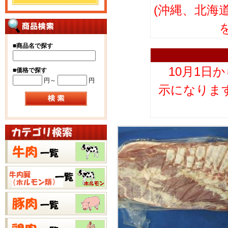
(沖縄、北海
■
商品名で探す
10月1日
■
価格で探す
円～
円
示になりま