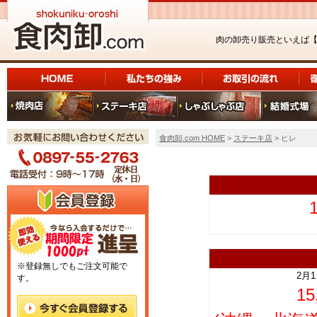
肉の卸売り販売といえば
食肉卸.com HOME
>
ステーキ店
> ヒレ
上
※登録無しでもご注文可能で
2月
す。
1