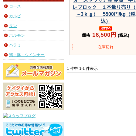
オーストラリア産 冷蔵 牛
ロース
レブロック １本量り売り（
～3ｋｇ） 5500円/kg（税
カルビ
込）
タン
16,500円
価格
(税込)
ホルモン
ハラミ
在庫切れ
鶏・豚・ウインナー
1 件中 1-1 件表示