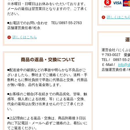
※水曜日・日曜日はお休みをいただいております。
メールの返信は翌営業日となりますので、ご了承く
ださい。
詳しくはこち
■お電話でのお問い合わせ TEL/ 0897-55-2763
店舗運営責任者/ 松永
詳しくはこちら
運営会社 / にく
〒793-0027 
TEL / 0897-55-
Ｅ-Mail /
info@s
店舗運営責任者 / 
■配送途中の破損などの事故や明らかな不良品がご
ざいましたら、弊社までご連絡ください。送料・手
数料ともに弊社負担で早急に代替品と交換、代替品
が無い場合、品代を返金致します。
■お客様のご都合(不在続きでの商品劣化、甘味、触
感等、個人差による比較、等）による返品・交換、
代金の返却はお受け出来ませんのでご了承くださ
い。
■上記理由による返品・交換は、商品到着後３日以
内に下記電話・メールへ必ずご連絡の上、着払いに
てご返送ください。