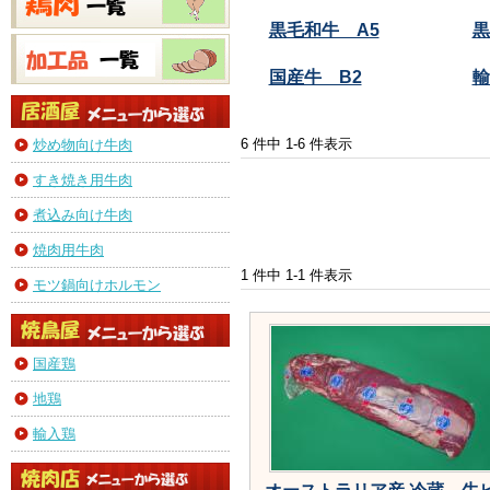
黒毛和牛 A5
黒
国産牛 B2
輸
6 件中 1-6 件表示
炒め物向け牛肉
すき焼き用牛肉
煮込み向け牛肉
焼肉用牛肉
1 件中 1-1 件表示
モツ鍋向けホルモン
国産鶏
地鶏
輸入鶏