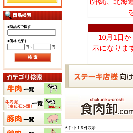
(沖縄、北海
■
商品名で探す
10月1日
■
価格で探す
示になりま
円～
円
6 件中 1-6 件表示