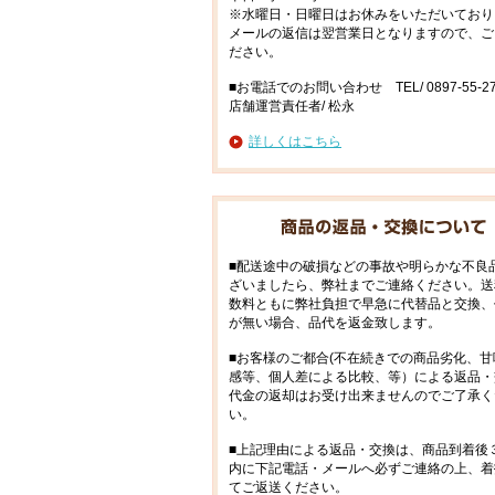
※水曜日・日曜日はお休みをいただいており
メールの返信は翌営業日となりますので、ご
ださい。
■お電話でのお問い合わせ TEL/ 0897-55-27
店舗運営責任者/ 松永
詳しくはこちら
■配送途中の破損などの事故や明らかな不良
ざいましたら、弊社までご連絡ください。送
数料ともに弊社負担で早急に代替品と交換、
が無い場合、品代を返金致します。
■お客様のご都合(不在続きでの商品劣化、甘
感等、個人差による比較、等）による返品・
代金の返却はお受け出来ませんのでご了承く
い。
■上記理由による返品・交換は、商品到着後
内に下記電話・メールへ必ずご連絡の上、着
てご返送ください。