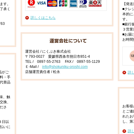
ます。
【発送
了承く
■クレ
本的に
詳しくはこちら
す。
63
■銀行
３営業
■お届
お時間
運営会社 / にくぶき株式会社
〒793-0027 愛媛県西条市朔日市851-4
TEL / 0897-55-2763 FAX / 0897-55-1129
Ｅ-Mail /
info@shokuniku-oroshi.com
店舗運営責任者 / 松永
品がご
詳
料・手
代替品
味、触
交換、
お客様
ださ
とご連
れたお
し、第
３日以
払いに
詳