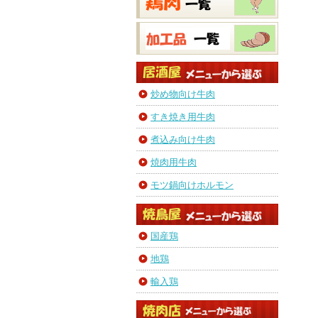
炒め物向け牛肉
すき焼き用牛肉
煮込み向け牛肉
焼肉用牛肉
モツ鍋向けホルモン
国産鶏
地鶏
輸入鶏