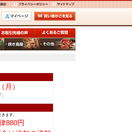
日（月）
きます。
だきます。
律880円