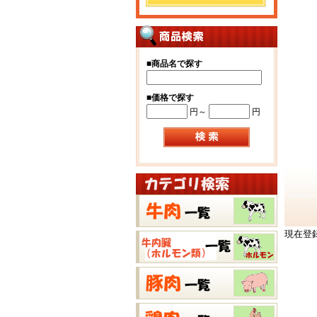
■
商品名で探す
■
価格で探す
円～
円
現在登