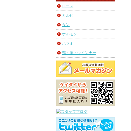
ロース
カルビ
タン
ホルモン
ハラミ
鶏・豚・ウインナー