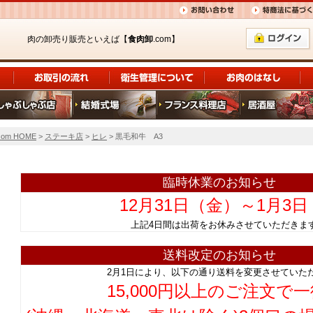
肉の卸売り販売といえば【
食肉卸
.com】
om HOME
>
ステーキ店
>
ヒレ
> 黒毛和牛 A3
臨時休業のお知らせ
12月31日（金）～1月3
上記4日間は出荷をお休みさせていただ
送料改定のお知らせ
2月1日により、以下の通り送料を変更させていた
15,000円以上のご注文で一