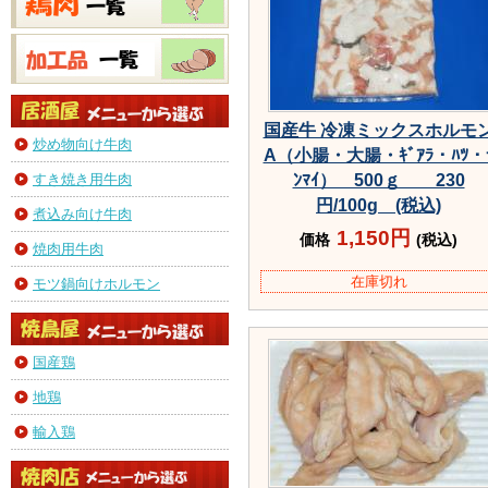
国産牛 冷凍ミックスホルモ
炒め物向け牛肉
A（小腸・大腸・ｷﾞｱﾗ・ﾊﾂ・
すき焼き用牛肉
ﾝﾏｲ） 500ｇ 230
円/100g (税込)
煮込み向け牛肉
1,150円
価格
(税込)
焼肉用牛肉
在庫切れ
モツ鍋向けホルモン
国産鶏
地鶏
輸入鶏