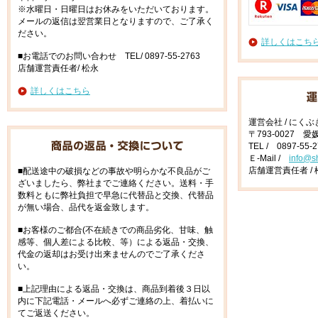
※水曜日・日曜日はお休みをいただいております。
メールの返信は翌営業日となりますので、ご了承く
ださい。
詳しくはこち
■お電話でのお問い合わせ TEL/ 0897-55-2763
店舗運営責任者/ 松永
詳しくはこちら
運営会社 / にく
〒793-0027 
TEL / 0897-55-
Ｅ-Mail /
info@s
店舗運営責任者 / 
■配送途中の破損などの事故や明らかな不良品がご
ざいましたら、弊社までご連絡ください。送料・手
数料ともに弊社負担で早急に代替品と交換、代替品
が無い場合、品代を返金致します。
■お客様のご都合(不在続きでの商品劣化、甘味、触
感等、個人差による比較、等）による返品・交換、
代金の返却はお受け出来ませんのでご了承くださ
い。
■上記理由による返品・交換は、商品到着後３日以
内に下記電話・メールへ必ずご連絡の上、着払いに
てご返送ください。