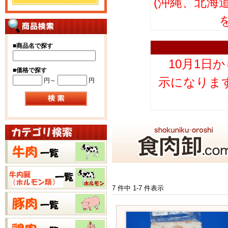
(沖縄、北海
■
商品名で探す
10月1日
■
価格で探す
示になりま
円～
円
7 件中 1-7 件表示