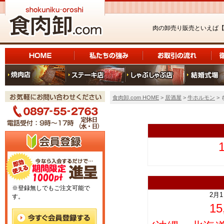
肉の卸売り販売といえば
食肉卸.com HOME
>
居酒屋
>
牛ホルモン
>
上
※登録無しでもご注文可能で
2月
す。
1