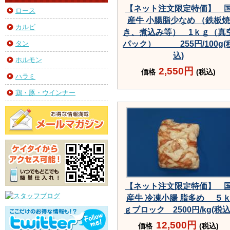
【ネット注文限定特価】 
ロース
産牛 小腸脂少なめ （鉄板焼
カルビ
き、煮込み等） 1ｋｇ（真
タン
パック） 255円/100g(
込)
ホルモン
2,550円
価格
(税込)
ハラミ
鶏・豚・ウインナー
【ネット注文限定特価】 
産牛 冷凍小腸 脂多め ５
ｇブロック 2500円/kg(税込
12,500円
価格
(税込)