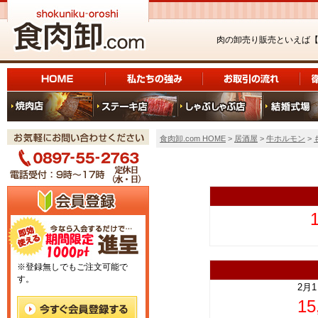
肉の卸売り販売といえば
食肉卸.com HOME
>
居酒屋
>
牛ホルモン
>
上
※登録無しでもご注文可能で
す。
2月
1