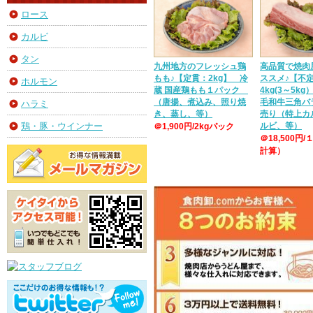
ロース
カルビ
タン
九州地方のフレッシュ鶏
高品質で焼肉
もも♪【定貫：2kg】 冷
ススメ♪【不
ホルモン
蔵 国産鶏もも１パック
4kg(3～5k
（唐揚、煮込み、照り焼
毛和牛三角バ
ハラミ
き、蒸し、等）
売り（特上カ
ルビ、等）
鶏・豚・ウインナー
＠1,900円/2kgパック
＠18,500円/
計算）