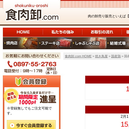
肉の卸売り販売といえば
食肉卸.com HOME
>
焼き鳥屋
>
国産鶏
> 国
上
※登録無しでもご注文可能で
す。
2月
1