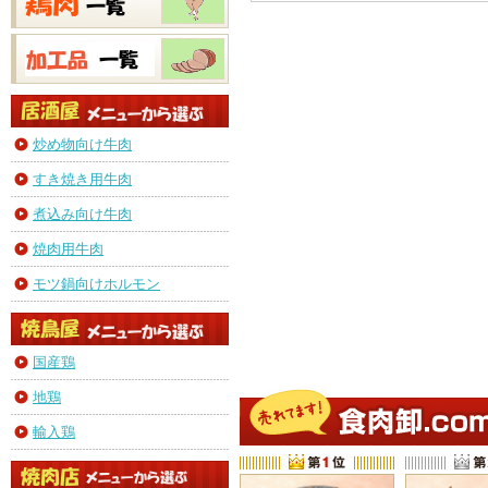
炒め物向け牛肉
すき焼き用牛肉
煮込み向け牛肉
焼肉用牛肉
モツ鍋向けホルモン
国産鶏
地鶏
輸入鶏