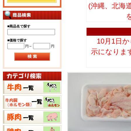
(沖縄、北海
■
商品名で探す
10月1日
■
価格で探す
円～
円
示になりま