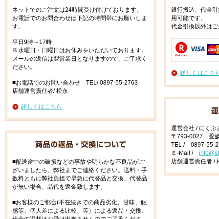
ネットでのご注文は24時間受け付けております。
銀行振込、代金引
お電話でのお問合わせは下記の時間帯にお願いしま
用可能です。
す。
代金引換以外はご
平日9時～17時
※水曜日・日曜日はお休みをいただいております。
メールの返信は翌営業日となりますので、ご了承く
ださい。
詳しくはこち
■お電話でのお問い合わせ TEL/ 0897-55-2763
店舗運営責任者/ 松永
詳しくはこちら
運営会社 / にく
〒793-0027 
TEL / 0897-55-
Ｅ-Mail /
info@s
店舗運営責任者 / 
■配送途中の破損などの事故や明らかな不良品がご
ざいましたら、弊社までご連絡ください。送料・手
数料ともに弊社負担で早急に代替品と交換、代替品
が無い場合、品代を返金致します。
■お客様のご都合(不在続きでの商品劣化、甘味、触
感等、個人差による比較、等）による返品・交換、