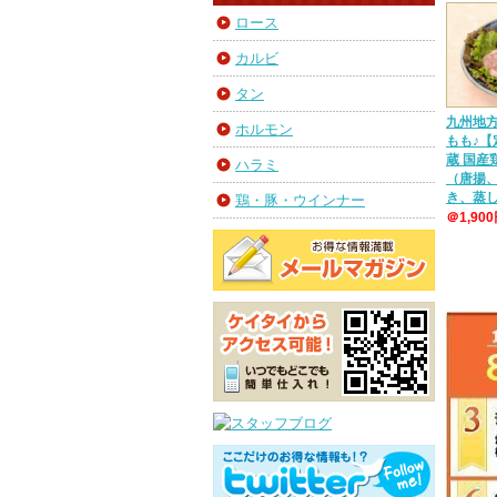
ロース
カルビ
タン
九州地
ホルモン
もも♪【
蔵 国
ハラミ
（唐揚
き、蒸
鶏・豚・ウインナー
＠1,90