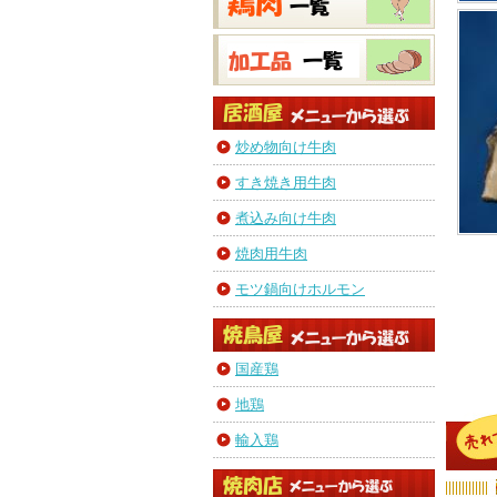
炒め物向け牛肉
すき焼き用牛肉
煮込み向け牛肉
焼肉用牛肉
モツ鍋向けホルモン
国産鶏
地鶏
輸入鶏