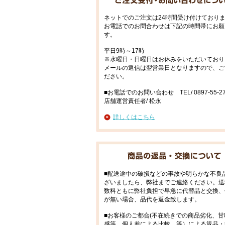
ネットでのご注文は24時間受け付けており
お電話でのお問合わせは下記の時間帯にお願
す。
平日9時～17時
※水曜日・日曜日はお休みをいただいており
メールの返信は翌営業日となりますので、ご
ださい。
■お電話でのお問い合わせ TEL/ 0897-55-27
店舗運営責任者/ 松永
詳しくはこちら
■配送途中の破損などの事故や明らかな不良
ざいましたら、弊社までご連絡ください。送
数料ともに弊社負担で早急に代替品と交換、
が無い場合、品代を返金致します。
■お客様のご都合(不在続きでの商品劣化、甘
感等、個人差による比較、等）による返品・