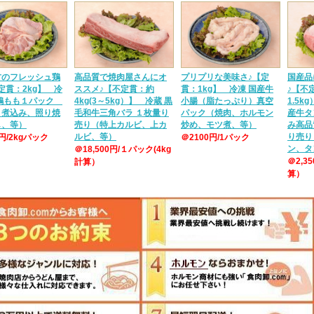
方のフレッシュ鶏
高品質で焼肉屋さんにオ
プリプリな美味さ♪【定
国産品
定貫：2kg】 冷
ススメ♪【不定貫：約
貫：1kg】 冷凍 国産牛
♪【不定
産鶏もも１パック
4kg(3～5kg）】 冷蔵 黒
小腸（脂たっぷり）真空
1.5k
、煮込み、照り焼
毛和牛三角バラ １枚量り
パック（焼肉、ホルモン
産牛タ
し、等）
売り（特上カルビ、上カ
炒め、モツ煮、等）
み高品
ルビ、等）
り売り
0円/2kgパック
＠2100円/1パック
ン、タ
＠18,500円/１パック(4kg
＠2,3
計算）
算）