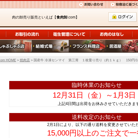
肉の卸売り販売といえば【
食肉卸
.com】
om HOME
>
焼肉店
> 国産牛 冷凍センマイ 第三胃 １枚量り売り（約１ｋｇ） 150円/1
臨時休業のお知らせ
12月31日（金）～1月3
上記4日間は出荷をお休みさせていただ
送料改定のお知らせ
2月1日により、以下の通り送料を変更させていた
15,000円以上のご注文で一