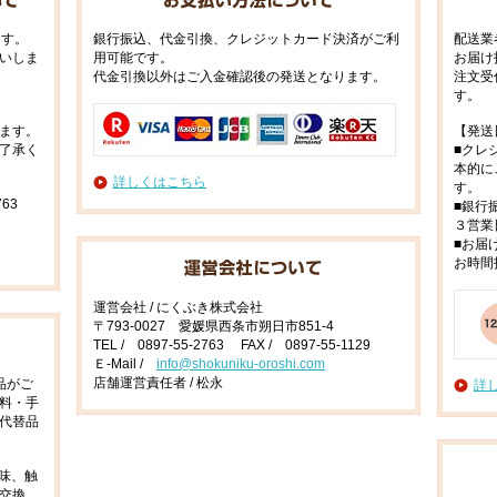
ます。
銀行振込、代金引換、クレジットカード決済がご利
配送業
いしま
用可能です。
お届け
代金引換以外はご入金確認後の発送となります。
注文受
す。
ます。
【発送
了承く
■クレ
本的に
詳しくはこちら
す。
63
■銀行
３営業
■お届
お時間
運営会社 / にくぶき株式会社
〒793-0027 愛媛県西条市朔日市851-4
TEL / 0897-55-2763 FAX / 0897-55-1129
Ｅ-Mail /
info@shokuniku-oroshi.com
店舗運営責任者 / 松永
品がご
詳
料・手
代替品
味、触
交換、