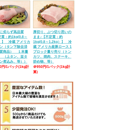
に劣らず高品質
厚切り、ぶつ切り思いの
貫：約1kg(0.8～
まま♪【不定貫：約
g）】 冷蔵 アメリカ
1kg(0.8～1.2kg）】 冷
ン（タン下除去済
蔵 アメリカ産豚ロース 1
質商品） １本量
ブロック量り売り（トン
 （上タン、並タ
カツ、焼肉、ステーキ、
ン煮込み、等））
炒め物、等）
50円/1パック(1kg計
＠950円/1パック(1kg計
算)