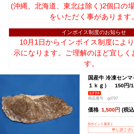
(沖縄、北海道、東北は除く)2個口の
をいただく事があります
インボイス制度のお知らせ
10月1日からインボイス制度によ
示になります。ご理解のほど宜しく
す。
国産牛 冷凍セン
１ｋｇ） 150円/
商品番号 gd797
価格
1,500円
(税込
[5ポイント進呈 ]
申し訳ござ