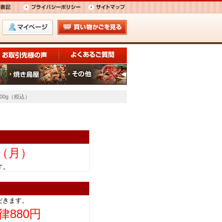
00g（税込）
日（月）
きます。
だきます。
律880円