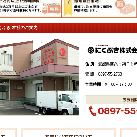
くぶき 本社のご案内
住 所
愛媛県西条市朔日市851
電 話
0897-55-2763
営業時間
9：00～17：00