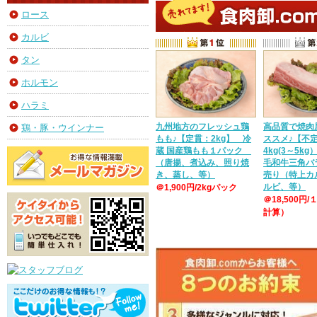
ロース
カルビ
タン
ホルモン
ハラミ
九州地方のフレッシュ鶏
高品質で焼肉
鶏・豚・ウインナー
もも♪【定貫：2kg】 冷
ススメ♪【不
蔵 国産鶏もも１パック
4kg(3～5k
（唐揚、煮込み、照り焼
毛和牛三角バ
き、蒸し、等）
売り（特上カ
ルビ、等）
＠1,900円/2kgパック
＠18,500円/
計算）