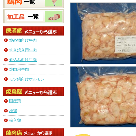
炒め物向け牛肉
すき焼き用牛肉
煮込み向け牛肉
焼肉用牛肉
モツ鍋向けホルモン
国産鶏
地鶏
輸入鶏