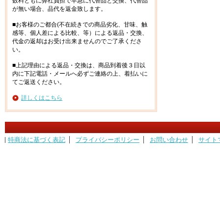
数料ともに弊社負担で早急に代替品と交換、代替品
が無い場合、品代を返金致します。
■お客様のご都合(不在続きでの商品劣化、甘味、触
感等、個人差による比較、等）による返品・交換、
代金の返却はお受け出来ませんのでご了承くださ
い。
■上記理由による返品・交換は、商品到着後３日以
内に下記電話・メールへ必ずご連絡の上、着払いに
てご返送ください。
詳しくはこちら
特商法に基づく表記
プライバシーポリシー
お問い合わせ
サイト