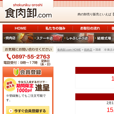
肉の卸売り販売といえば
食肉卸.com HOME
>
焼肉店
> 国産 冷凍ぼん
上
※登録無しでもご注文可能で
す。
2月
1