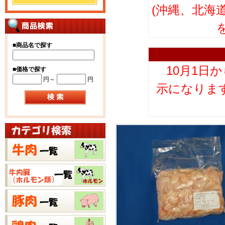
(沖縄、北海
■
商品名で探す
10月1日
■
価格で探す
円～
円
示になりま