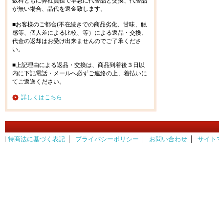
数料ともに弊社負担で早急に代替品と交換、代替品
が無い場合、品代を返金致します。
■お客様のご都合(不在続きでの商品劣化、甘味、触
感等、個人差による比較、等）による返品・交換、
代金の返却はお受け出来ませんのでご了承くださ
い。
■上記理由による返品・交換は、商品到着後３日以
内に下記電話・メールへ必ずご連絡の上、着払いに
てご返送ください。
詳しくはこちら
特商法に基づく表記
プライバシーポリシー
お問い合わせ
サイト