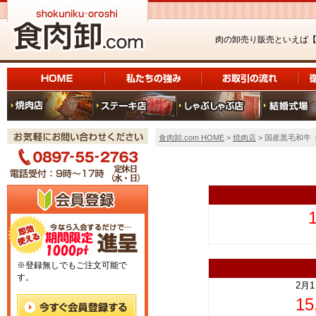
肉の卸売り販売といえば
食肉卸.com HOME
>
焼肉店
> 国産黒毛和牛
上
※登録無しでもご注文可能で
す。
2月
1