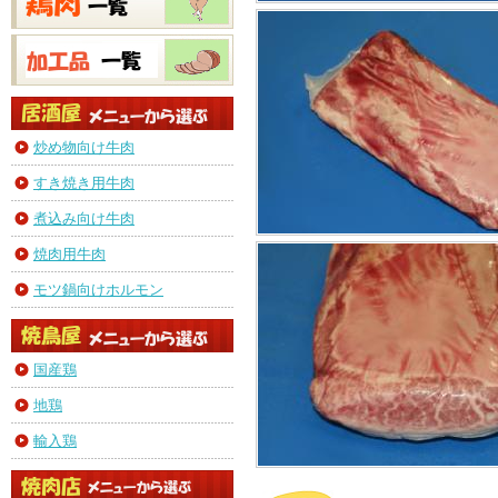
炒め物向け牛肉
すき焼き用牛肉
煮込み向け牛肉
焼肉用牛肉
モツ鍋向けホルモン
国産鶏
地鶏
輸入鶏