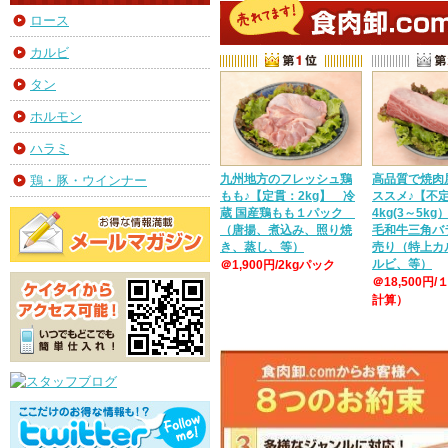
ロース
カルビ
タン
ホルモン
ハラミ
九州地方のフレッシュ鶏
高品質で焼肉
鶏・豚・ウインナー
もも♪【定貫：2kg】 冷
ススメ♪【不
蔵 国産鶏もも１パック
4kg(3～5k
（唐揚、煮込み、照り焼
毛和牛三角バ
き、蒸し、等）
売り（特上カ
ルビ、等）
＠1,900円/2kgパック
＠18,500円/
計算）