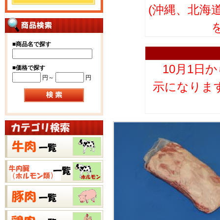
(沖縄、北海
■
商品名で探す
10月1日
■
価格で探す
円～
円
示になりま