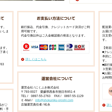
ます。
銀行振込、代金引換、クレジットカード決済がご利
配送業
いしま
用可能です。
お届け
代金引換以外はご入金確認後の発送となります。
注文受
す。
ます。
【発送
了承く
■クレ
本的に
詳しくはこちら
す。
63
■銀行
３営業
■お届
お時間
運営会社 / にくぶき株式会社
〒793-0027 愛媛県西条市朔日市851-4
TEL / 0897-55-2763 FAX / 0897-55-1129
Ｅ-Mail /
info@shokuniku-oroshi.com
店舗運営責任者 / 松永
品がご
詳
料・手