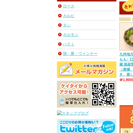
ロース
カルビ
タン
ホルモン
ハラミ
鶏・豚・ウインナー
九州地
もも♪【
蔵 国
（唐揚
き、蒸
＠1,90