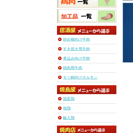
炒め物向け牛肉
すき焼き用牛肉
煮込み向け牛肉
焼肉用牛肉
モツ鍋向けホルモン
国産鶏
地鶏
輸入鶏