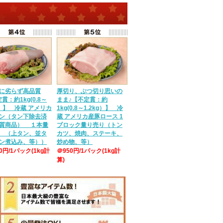
に劣らず高品質
厚切り、ぶつ切り思いの
貫：約1kg(0.8～
まま♪【不定貫：約
g）】 冷蔵 アメリカ
1kg(0.8～1.2kg）】 冷
ン（タン下除去済
蔵 アメリカ産豚ロース 1
質商品） １本量
ブロック量り売り（トン
 （上タン、並タ
カツ、焼肉、ステーキ、
ン煮込み、等））
炒め物、等）
50円/1パック(1kg計
＠950円/1パック(1kg計
算)