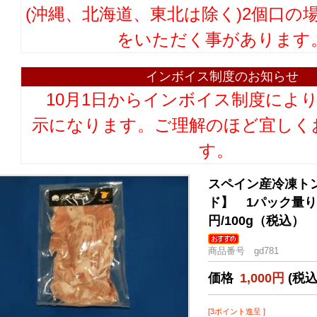
(沖縄、北海道、東北は除く)2個口の
をいただく事があります
インボイス制度のお知らせ
10月1日からインボイス制度によ
示になります。ご理解のほど宜しく
す。
スペイン産冷凍ト
ド】 1パック量り
円/100g（税込）
商品番号 gd781
価格
1,000円
(税込
[3ポイント進呈 ]