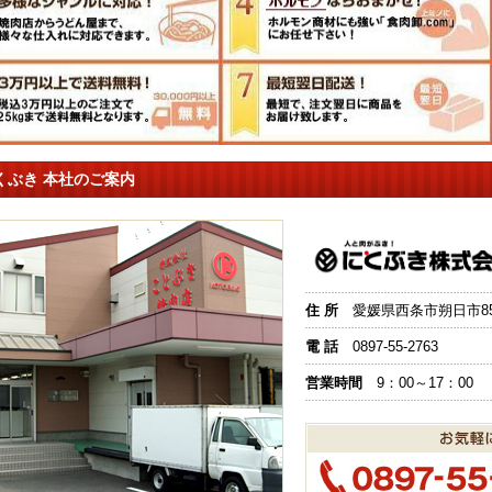
くぶき 本社のご案内
住 所
愛媛県西条市朔日市851
電 話
0897-55-2763
営業時間
9：00～17：00