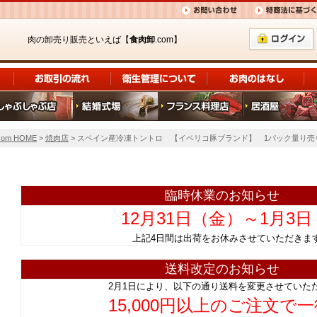
肉の卸売り販売といえば【
食肉卸
.com】
om HOME
>
焼肉店
> スペイン産冷凍トントロ 【イベリコ豚ブランド】 1パック量り売り
臨時休業のお知らせ
12月31日（金）～1月3
上記4日間は出荷をお休みさせていただ
送料改定のお知らせ
2月1日により、以下の通り送料を変更させていた
15,000円以上のご注文で一