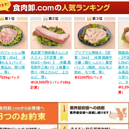
方のフレッシュ鶏
高品質で焼肉屋さんにオ
プリプリな美味さ♪【定
国産品
定貫：2kg】 冷
ススメ♪【不定貫：約
貫：1kg】 冷凍 国産牛
♪【不定
産鶏もも１パック
4kg(3～5kg）】 冷蔵 黒
小腸（脂たっぷり）真空
1.5k
、煮込み、照り焼
毛和牛三角バラ １枚量り
パック（焼肉、ホルモン
産牛タ
し、等）
売り（特上カルビ、上カ
炒め、モツ煮、等）
み高品
ルビ、等）
り売り
0円/2kgパック
＠2100円/1パック
ン、タ
＠18,500円/１パック(4kg
＠2,3
計算）
算）