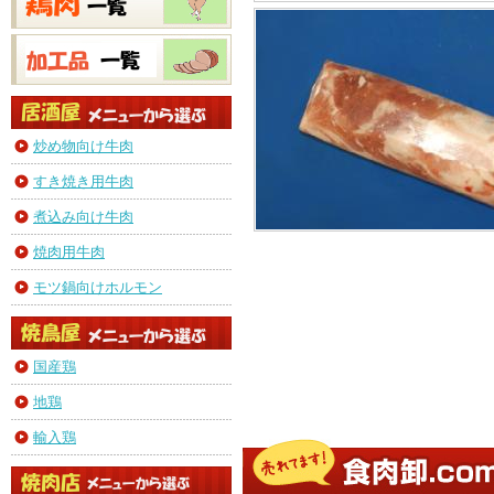
炒め物向け牛肉
すき焼き用牛肉
煮込み向け牛肉
焼肉用牛肉
モツ鍋向けホルモン
国産鶏
地鶏
輸入鶏