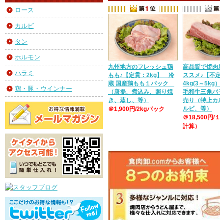
ロース
カルビ
タン
ホルモン
九州地方のフレッシュ鶏
高品質で焼肉
ハラミ
もも♪【定貫：2kg】 冷
ススメ♪【不
蔵 国産鶏もも１パック
4kg(3～5k
鶏・豚・ウインナー
（唐揚、煮込み、照り焼
毛和牛三角バ
き、蒸し、等）
売り（特上カ
ルビ、等）
＠1,900円/2kgパック
＠18,500円/
計算）