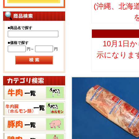
(沖縄、北海
■
商品名で探す
10月1日
■
価格で探す
円～
円
示になりま