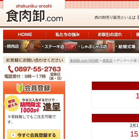
肉の卸売り販売といえば
食肉卸.com HOME
>
焼肉店
> デンマーク産
上
※登録無しでもご注文可能で
す。
2月
1