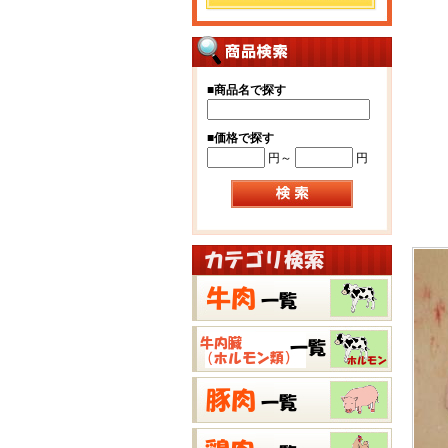
■
商品名で探す
■
価格で探す
円～
円