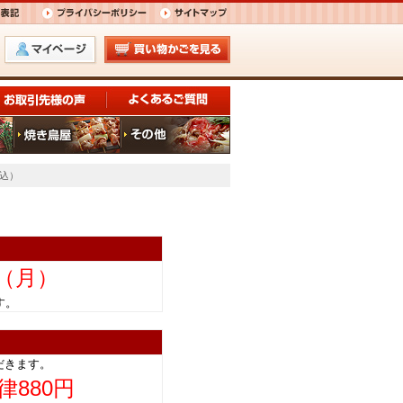
税込）
日（月）
きます。
だきます。
律880円