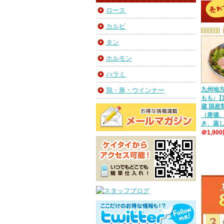
ロース
カルビ
タン
ホルモン
ハラミ
九州地
鶏・豚・ウインナー
もも♪【
蔵 国
（唐揚
き、蒸
＠1,90