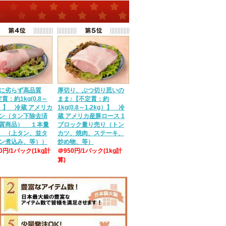
に劣らず高品質
厚切り、ぶつ切り思いの
貫：約1kg(0.8～
まま♪【不定貫：約
g）】 冷蔵 アメリカ
1kg(0.8～1.2kg）】 冷
ン（タン下除去済
蔵 アメリカ産豚ロース 1
質商品） １本量
ブロック量り売り（トン
 （上タン、並タ
カツ、焼肉、ステーキ、
ン煮込み、等））
炒め物、等）
50円/1パック(1kg計
＠950円/1パック(1kg計
算)