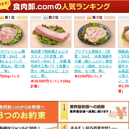
方のフレッシュ鶏
高品質で焼肉屋さんにオ
プリプリな美味さ♪【定
国産品
定貫：2kg】 冷
ススメ♪【不定貫：約
貫：1kg】 冷凍 国産牛
♪【不定
産鶏もも１パック
4kg(3～5kg）】 冷蔵 黒
小腸（脂たっぷり）真空
1.5k
、煮込み、照り焼
毛和牛三角バラ １枚量り
パック（焼肉、ホルモン
産牛タ
し、等）
売り（特上カルビ、上カ
炒め、モツ煮、等）
み高品
ルビ、等）
り売り
0円/2kgパック
＠2100円/1パック
ン、タ
＠18,500円/１パック(4kg
＠2,3
計算）
算）