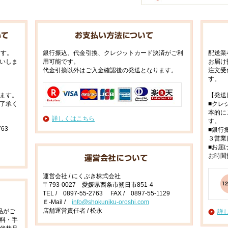
ます。
銀行振込、代金引換、クレジットカード決済がご利
配送業
いしま
用可能です。
お届け
代金引換以外はご入金確認後の発送となります。
注文受
す。
ます。
【発送
了承く
■クレ
本的に
詳しくはこちら
す。
63
■銀行
３営業
■お届
お時間
運営会社 / にくぶき株式会社
〒793-0027 愛媛県西条市朔日市851-4
TEL / 0897-55-2763 FAX / 0897-55-1129
Ｅ-Mail /
info@shokuniku-oroshi.com
店舗運営責任者 / 松永
品がご
詳
料・手