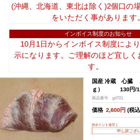
(沖縄、北海道、東北は除く)2個口の
をいただく事があります
インボイス制度のお知らせ
10月1日からインボイス制度によ
示になります。ご理解のほど宜しく
す。
国産 冷蔵 心臓
ｇ） 130円/10
商品番号 gd701
価格
2,600円
(税込
[8ポイント進呈 ]
申し訳ござ