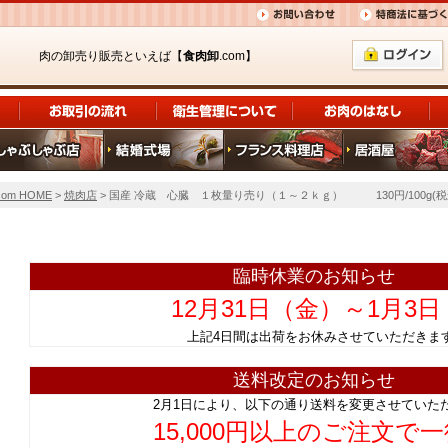
肉の卸売り販売といえば【
食肉卸
.com】
om HOME
>
焼肉店
> 国産 冷蔵 心臓 １枚量り売り（１～２ｋｇ） 130円/100g(
臨時休業のお知らせ
12月31日（金）～1月3
上記4日間は出荷をお休みさせていただ
送料改定のお知らせ
2月1日により、以下の通り送料を変更させていた
15,000円以上のご注文で一