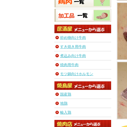
炒め物向け牛肉
すき焼き用牛肉
煮込み向け牛肉
焼肉用牛肉
モツ鍋向けホルモン
国産鶏
地鶏
輸入鶏