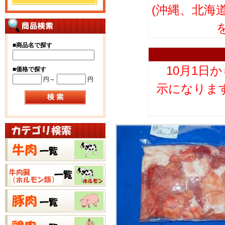
(沖縄、北海
■
商品名で探す
10月1日
■
価格で探す
円～
円
示になりま