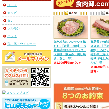
ロース
カルビ
タン
ホルモン
ハラミ
九州地方のフレッシュ鶏
高品質で焼肉
鶏・豚・ウインナー
もも♪【定貫：2kg】 冷
ススメ♪【不
蔵 国産鶏もも１パック
4kg(3～5k
（唐揚、煮込み、照り焼
毛和牛三角バ
き、蒸し、等）
売り（特上カ
ルビ、等）
＠1,900円/2kgパック
＠18,500円/
計算）