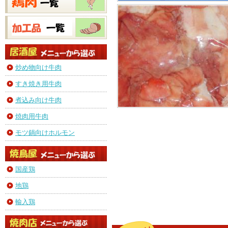
炒め物向け牛肉
すき焼き用牛肉
煮込み向け牛肉
焼肉用牛肉
モツ鍋向けホルモン
国産鶏
地鶏
輸入鶏