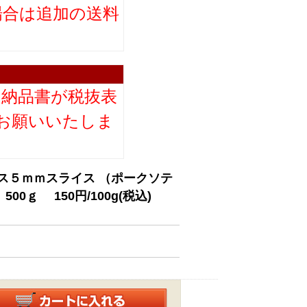
場合は追加の送料
。
り納品書が税抜表
お願いいたしま
ス５ｍｍスライス （ポークソテ
0ｇ 150円/100g(税込)