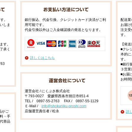
ます。
銀行振込、代金引換、クレジットカード決済がご利
配送業
いしま
用可能です。
お届け
代金引換以外はご入金確認後の発送となります。
注文受
す。
ます。
【発送
了承く
■クレ
本的に
詳しくはこちら
す。
63
■銀行
３営業
■お届
お時間
運営会社 / にくぶき株式会社
〒793-0027 愛媛県西条市朔日市851-4
TEL / 0897-55-2763 FAX / 0897-55-1129
Ｅ-Mail /
info@shokuniku-oroshi.com
店舗運営責任者 / 松永
品がご
詳
料・手
代替品