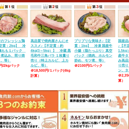
方のフレッシュ鶏
高品質で焼肉屋さんにオ
プリプリな美味さ♪【定
国産品
定貫：2kg】 冷
ススメ♪【不定貫：約
貫：1kg】 冷凍 国産牛
♪【不定
産鶏もも１パック
4kg(3～5kg）】 冷蔵 黒
小腸（脂たっぷり）真空
1.5k
、煮込み、照り焼
毛和牛三角バラ １枚量り
パック（焼肉、ホルモン
産牛タ
し、等）
売り（特上カルビ、上カ
炒め、モツ煮、等）
み高品
ルビ、等）
り売り
0円/2kgパック
＠2100円/1パック
ン、タ
＠18,500円/１パック(4kg
＠2,3
計算）
算）