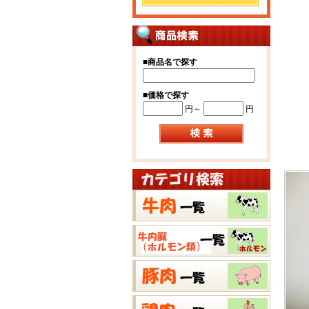
■
商品名で探す
■
価格で探す
円～
円