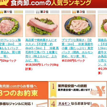
方のフレッシュ鶏
高品質で焼肉屋さんにオ
プリプリな美味さ♪【定
国産品
定貫：2kg】 冷
ススメ♪【不定貫：約
貫：1kg】 冷凍 国産牛
♪【不定
産鶏もも１パック
4kg(3～5kg）】 冷蔵 黒
小腸（脂たっぷり）真空
1.5k
、煮込み、照り焼
毛和牛三角バラ １枚量り
パック（焼肉、ホルモン
産牛タ
し、等）
売り（特上カルビ、上カ
炒め、モツ煮、等）
み高品
ルビ、等）
り売り
0円/2kgパック
＠2100円/1パック
ン、タ
＠18,500円/１パック(4kg
＠2,3
計算）
算）