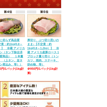
に劣らず高品質
厚切り、ぶつ切り思いの
貫：約1kg(0.8～
まま♪【不定貫：約
g）】 冷蔵 アメリカ
1kg(0.8～1.2kg）】 冷
ン（タン下除去済
蔵 アメリカ産豚ロース 1
質商品） １本量
ブロック量り売り（トン
 （上タン、並タ
カツ、焼肉、ステーキ、
ン煮込み、等））
炒め物、等）
50円/1パック(1kg計
＠950円/1パック(1kg計
算)