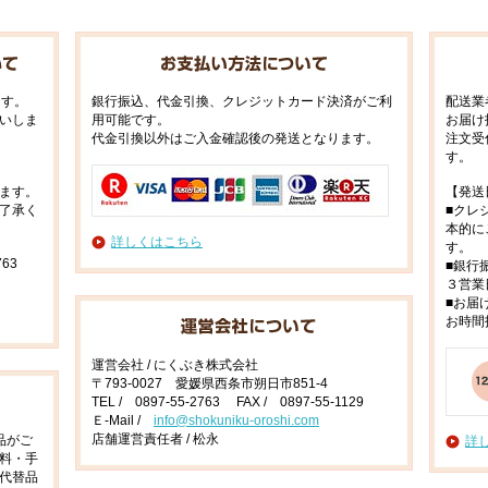
ます。
銀行振込、代金引換、クレジットカード決済がご利
配送業
いしま
用可能です。
お届け
代金引換以外はご入金確認後の発送となります。
注文受
す。
ます。
【発送
了承く
■クレ
本的に
詳しくはこちら
す。
63
■銀行
３営業
■お届
お時間
運営会社 / にくぶき株式会社
〒793-0027 愛媛県西条市朔日市851-4
TEL / 0897-55-2763 FAX / 0897-55-1129
Ｅ-Mail /
info@shokuniku-oroshi.com
店舗運営責任者 / 松永
品がご
詳
料・手
代替品