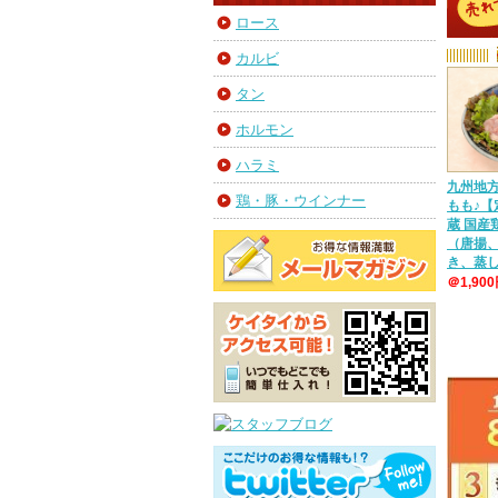
ロース
カルビ
タン
ホルモン
ハラミ
九州地
鶏・豚・ウインナー
もも♪【
蔵 国
（唐揚
き、蒸
＠1,90