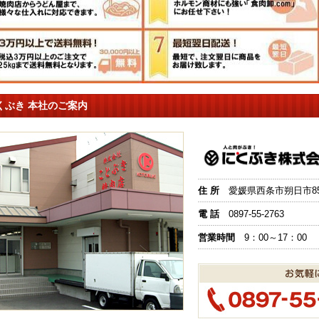
くぶき 本社のご案内
住 所
愛媛県西条市朔日市851
電 話
0897-55-2763
営業時間
9：00～17：00