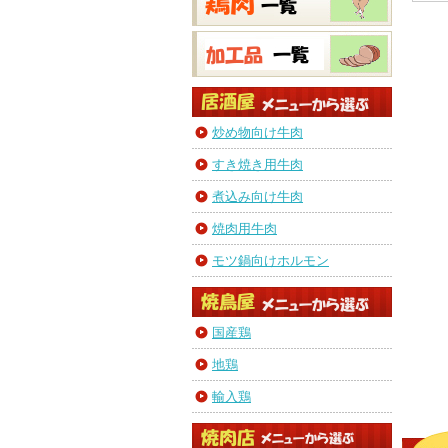
炒め物向け牛肉
すき焼き用牛肉
煮込み向け牛肉
焼肉用牛肉
モツ鍋向けホルモン
国産鶏
地鶏
輸入鶏