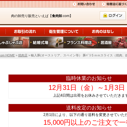
肉の卸売り販売といえば【
食肉卸
.com】
om HOME
>
焼肉店
> 輸入豚(オーストリア、スペイン等） 豚ﾊﾞﾗ５ｍｍスライス（焼肉、鉄板
臨時休業のお知らせ
12月31日（金）～1月3
上記4日間は出荷をお休みさせていただ
送料改定のお知らせ
2月1日により、以下の通り送料を変更させていた
15,000円以上のご注文で一