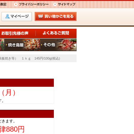
焼き等） １ｋｇ 145円/100g(税込)
日（月）
きます。
だきます。
律880円