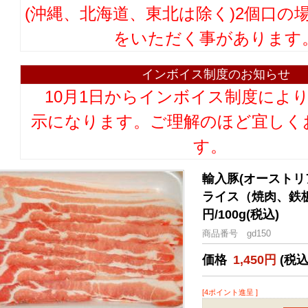
(沖縄、北海道、東北は除く)2個口の
をいただく事があります
インボイス制度のお知らせ
10月1日からインボイス制度によ
示になります。ご理解のほど宜しく
す。
輸入豚(オーストリ
ライス（焼肉、鉄板
円/100g(税込)
商品番号 gd150
価格
1,450円
(税込
[4ポイント進呈 ]