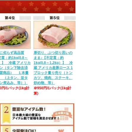
に劣らず高品質
厚切り、ぶつ切り思いの
貫：約1kg(0.8～
まま♪【不定貫：約
g）】 冷蔵 アメリカ
1kg(0.8～1.2kg）】 冷
ン（タン下除去済
蔵 アメリカ産豚ロース 1
質商品） １本量
ブロック量り売り（トン
 （上タン、並タ
カツ、焼肉、ステーキ、
ン煮込み、等））
炒め物、等）
50円/1パック(1kg計
＠950円/1パック(1kg計
算)