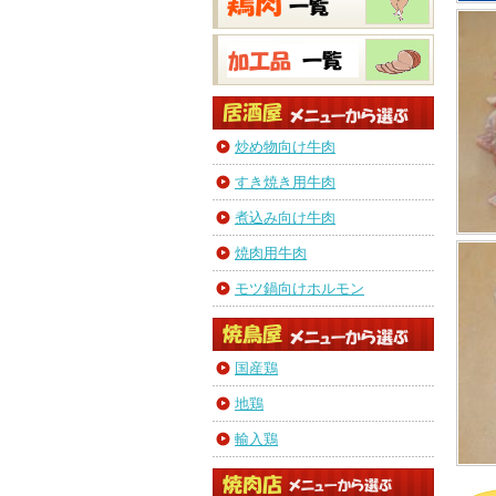
炒め物向け牛肉
すき焼き用牛肉
煮込み向け牛肉
焼肉用牛肉
モツ鍋向けホルモン
国産鶏
地鶏
輸入鶏