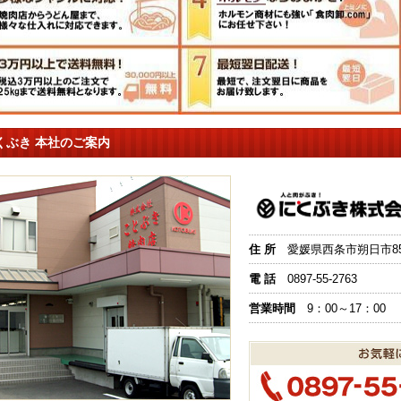
くぶき 本社のご案内
住 所
愛媛県西条市朔日市851
電 話
0897-55-2763
営業時間
9：00～17：00