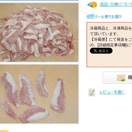
冷蔵商品と、冷凍商品を
て頂いています。
【冷蔵便】にて発送をご
の、[詳細指定事項欄]