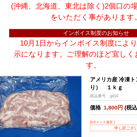
(沖縄、北海道、東北は除く)2個口の
をいただく事があります
インボイス制度のお知らせ
10月1日からインボイス制度によ
示になります。ご理解のほど宜しく
す。
アメリカ産 冷凍
り） １ｋｇ 180
商品番号 gd14
価格
1,800円
(税込
[5ポイント進呈 ]
申し訳ござ