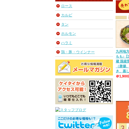
ロース
カルビ
タン
ホルモン
ハラミ
九州地
鶏・豚・ウインナー
もも♪【
蔵 国
（唐揚
き、蒸
＠1,90