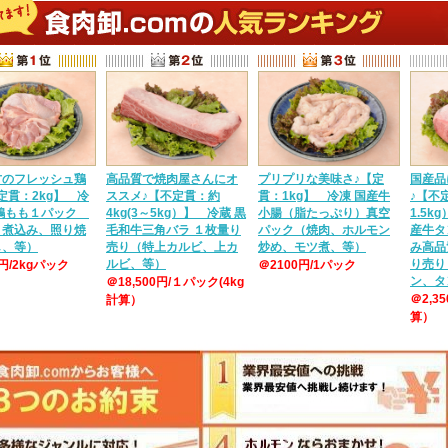
方のフレッシュ鶏
高品質で焼肉屋さんにオ
プリプリな美味さ♪【定
国産品
定貫：2kg】 冷
ススメ♪【不定貫：約
貫：1kg】 冷凍 国産牛
♪【不定
産鶏もも１パック
4kg(3～5kg）】 冷蔵 黒
小腸（脂たっぷり）真空
1.5k
、煮込み、照り焼
毛和牛三角バラ １枚量り
パック（焼肉、ホルモン
産牛タ
し、等）
売り（特上カルビ、上カ
炒め、モツ煮、等）
み高品
ルビ、等）
り売り
0円/2kgパック
＠2100円/1パック
ン、タ
＠18,500円/１パック(4kg
＠2,3
計算）
算）