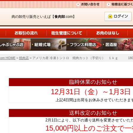
肉の卸売り販売といえば【
食肉卸
.com】
om HOME
>
焼肉店
> アメリカ産 冷凍トントロ 焼肉カット（手切り） １ｋｇ 180円/
臨時休業のお知らせ
12月31日（金）～1月3
上記4日間は出荷をお休みさせていただ
送料改定のお知らせ
2月1日により、以下の通り送料を変更させていた
15,000円以上のご注文で一