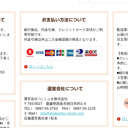
ます。
銀行振込、代金引換、クレジットカード決済がご利
配送業
いしま
用可能です。
お届け
代金引換以外はご入金確認後の発送となります。
注文受
す。
ます。
【発送
了承く
■クレ
本的に
詳しくはこちら
す。
63
■銀行
３営業
■お届
お時間
運営会社 / にくぶき株式会社
〒793-0027 愛媛県西条市朔日市851-4
TEL / 0897-55-2763 FAX / 0897-55-1129
Ｅ-Mail /
info@shokuniku-oroshi.com
店舗運営責任者 / 松永
品がご
詳
料・手