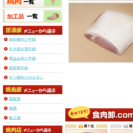
炒め物向け牛肉
すき焼き用牛肉
煮込み向け牛肉
焼肉用牛肉
モツ鍋向けホルモン
国産鶏
地鶏
輸入鶏