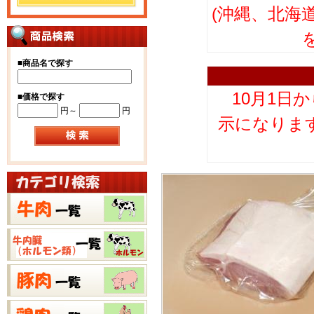
(沖縄、北海
■
商品名で探す
10月1日
■
価格で探す
円～
円
示になりま