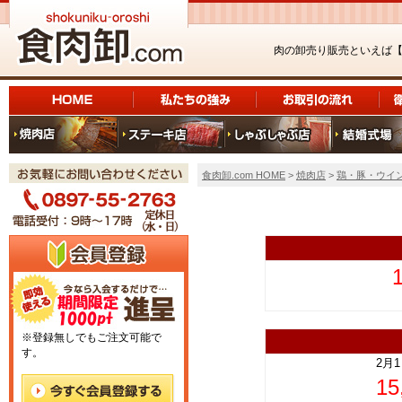
肉の卸売り販売といえば
食肉卸.com HOME
>
焼肉店
>
鶏・豚・ウイ
上
※登録無しでもご注文可能で
す。
2月
1