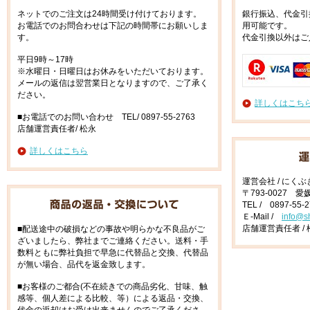
ネットでのご注文は24時間受け付けております。
銀行振込、代金引
お電話でのお問合わせは下記の時間帯にお願いしま
用可能です。
す。
代金引換以外はご
平日9時～17時
※水曜日・日曜日はお休みをいただいております。
メールの返信は翌営業日となりますので、ご了承く
ださい。
詳しくはこち
■お電話でのお問い合わせ TEL/ 0897-55-2763
店舗運営責任者/ 松永
詳しくはこちら
運営会社 / にく
〒793-0027 
TEL / 0897-55-
Ｅ-Mail /
info@s
店舗運営責任者 / 
■配送途中の破損などの事故や明らかな不良品がご
ざいましたら、弊社までご連絡ください。送料・手
数料ともに弊社負担で早急に代替品と交換、代替品
が無い場合、品代を返金致します。
■お客様のご都合(不在続きでの商品劣化、甘味、触
感等、個人差による比較、等）による返品・交換、