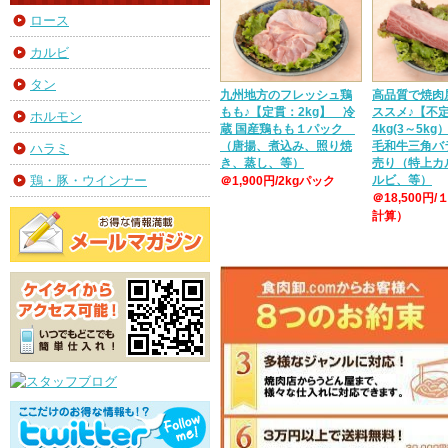
ロース
カルビ
タン
九州地方のフレッシュ鶏
高品質で焼肉
もも♪【定貫：2kg】 冷
ススメ♪【不
ホルモン
蔵 国産鶏もも１パック
4kg(3～5k
（唐揚、煮込み、照り焼
毛和牛三角バ
ハラミ
き、蒸し、等）
売り（特上カ
ルビ、等）
鶏・豚・ウインナー
＠1,900円/2kgパック
＠18,500円/
計算）