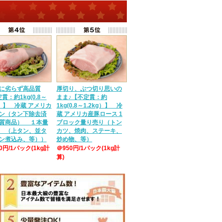
に劣らず高品質
厚切り、ぶつ切り思いの
貫：約1kg(0.8～
まま♪【不定貫：約
g）】 冷蔵 アメリカ
1kg(0.8～1.2kg）】 冷
ン（タン下除去済
蔵 アメリカ産豚ロース 1
質商品） １本量
ブロック量り売り（トン
 （上タン、並タ
カツ、焼肉、ステーキ、
ン煮込み、等））
炒め物、等）
50円/1パック(1kg計
＠950円/1パック(1kg計
算)