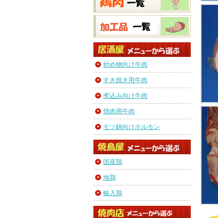
炒め物向け牛肉
すき焼き用牛肉
煮込み向け牛肉
焼肉用牛肉
モツ鍋向けホルモン
国産鶏
地鶏
輸入鶏