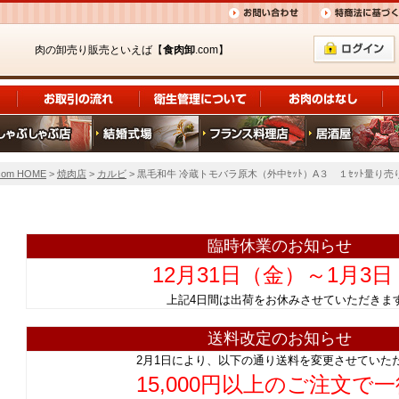
肉の卸売り販売といえば【
食肉卸
.com】
om HOME
>
焼肉店
>
カルビ
> 黒毛和牛 冷蔵トモバラ原木（外中ｾｯﾄ）A３ １ｾｯﾄ量り売り（
臨時休業のお知らせ
12月31日（金）～1月3
上記4日間は出荷をお休みさせていただ
送料改定のお知らせ
2月1日により、以下の通り送料を変更させていた
15,000円以上のご注文で一