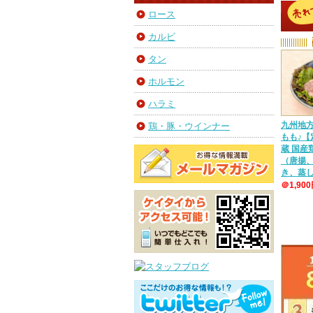
ロース
カルビ
タン
ホルモン
ハラミ
九州地
鶏・豚・ウインナー
もも♪【
蔵 国
（唐揚
き、蒸
＠1,90