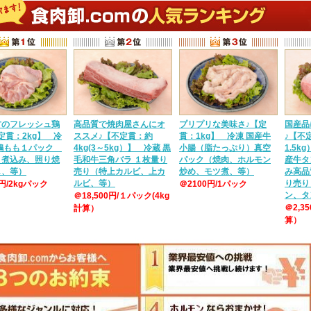
方のフレッシュ鶏
高品質で焼肉屋さんにオ
プリプリな美味さ♪【定
国産品
定貫：2kg】 冷
ススメ♪【不定貫：約
貫：1kg】 冷凍 国産牛
♪【不定
産鶏もも１パック
4kg(3～5kg）】 冷蔵 黒
小腸（脂たっぷり）真空
1.5k
、煮込み、照り焼
毛和牛三角バラ １枚量り
パック（焼肉、ホルモン
産牛タ
し、等）
売り（特上カルビ、上カ
炒め、モツ煮、等）
み高品
ルビ、等）
り売り
0円/2kgパック
＠2100円/1パック
ン、タ
＠18,500円/１パック(4kg
＠2,3
計算）
算）