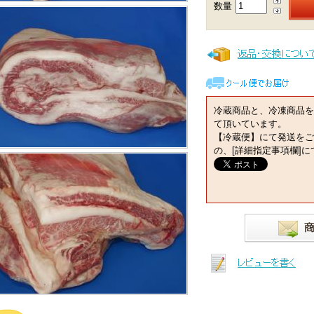
数量
冷蔵商品と、冷凍商品を
て頂いています。
【冷蔵便】にて発送をご
の、[詳細指定事項欄]