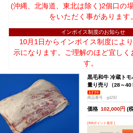
(沖縄、北海道、東北は除く)2個口の
をいただく事があります
インボイス制度のお知らせ
10月1日からインボイス制度によ
示になります。ご理解のほど宜しく
す。
黒毛和牛 冷蔵トモバ
量り売り（28～40ｋ
商品番号 gd292
価格
102,000円
(
[306ポイント進呈 ]