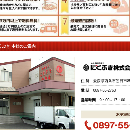
くぶき 本社のご案内
住 所
愛媛県西条市朔日市851
電 話
0897-55-2763
営業時間
9：00～17：00