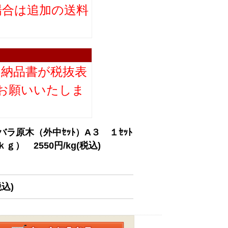
場合は追加の送料
。
り納品書が税抜表
お願いいたしま
ラ原木（外中ｾｯﾄ）A３ １ｾｯﾄ
ｇ） 2550円/kg(税込)
税込)