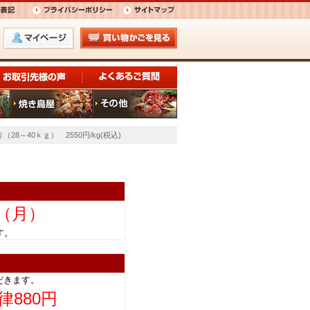
28～40ｋｇ） 2550円/kg(税込)
日（月）
きます。
だきます。
律880円