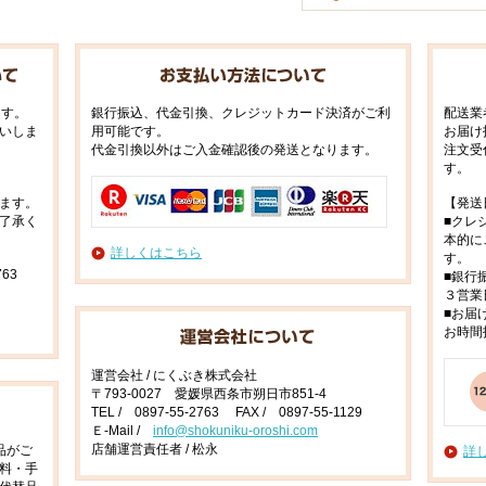
ます。
銀行振込、代金引換、クレジットカード決済がご利
配送業
いしま
用可能です。
お届け
代金引換以外はご入金確認後の発送となります。
注文受
す。
ます。
【発送
了承く
■クレ
本的に
詳しくはこちら
す。
63
■銀行
３営業
■お届
お時間
運営会社 / にくぶき株式会社
〒793-0027 愛媛県西条市朔日市851-4
TEL / 0897-55-2763 FAX / 0897-55-1129
Ｅ-Mail /
info@shokuniku-oroshi.com
店舗運営責任者 / 松永
品がご
詳
料・手