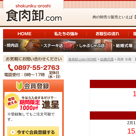
肉の卸売り販売といえば
食肉卸.com HOME
>
結婚式場
> 国産 冷蔵 
上
※登録無しでもご注文可能で
す。
2月
1