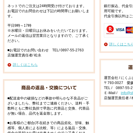
ネットでのご注文は24時間受け付けております。
銀行振込、代金引
お電話でのお問合わせは下記の時間帯にお願いしま
用可能です。
す。
代金引換以外はご
平日9時～17時
※水曜日・日曜日はお休みをいただいております。
メールの返信は翌営業日となりますので、ご了承く
ださい。
詳しくはこち
■お電話でのお問い合わせ TEL/ 0897-55-2763
店舗運営責任者/ 松永
詳しくはこちら
運営会社 / にく
〒793-0027 
TEL / 0897-55-
Ｅ-Mail /
info@s
店舗運営責任者 / 
■配送途中の破損などの事故や明らかな不良品がご
ざいましたら、弊社までご連絡ください。送料・手
数料ともに弊社負担で早急に代替品と交換、代替品
が無い場合、品代を返金致します。
■お客様のご都合(不在続きでの商品劣化、甘味、触
感等、個人差による比較、等）による返品・交換、