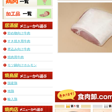
炒め物向け牛肉
すき焼き用牛肉
煮込み向け牛肉
焼肉用牛肉
モツ鍋向けホルモン
国産鶏
地鶏
輸入鶏