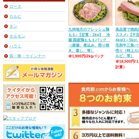
ロース
カルビ
タン
九州地方のフレッシュ鶏
高品質で焼肉
もも♪【定貫：2kg】 冷
ススメ♪【不
ホルモン
蔵 国産鶏もも１パック
4kg(3～5k
（唐揚、煮込み、照り焼
毛和牛三角バ
ハラミ
き、蒸し、等）
売り（特上カ
ルビ、等）
鶏・豚・ウインナー
＠1,900円/2kgパック
＠18,500円/
計算）