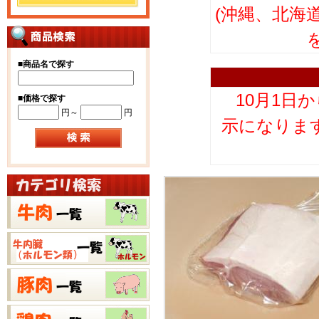
(沖縄、北海
■
商品名で探す
10月1日
■
価格で探す
円～
円
示になりま