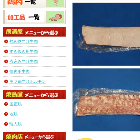
炒め物向け牛肉
すき焼き用牛肉
煮込み向け牛肉
焼肉用牛肉
モツ鍋向けホルモン
国産鶏
地鶏
輸入鶏