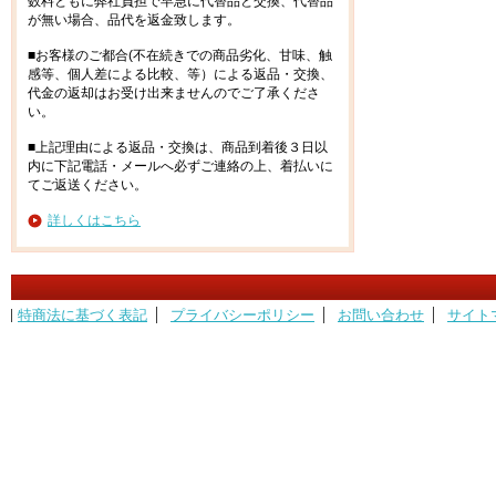
数料ともに弊社負担で早急に代替品と交換、代替品
が無い場合、品代を返金致します。
■お客様のご都合(不在続きでの商品劣化、甘味、触
感等、個人差による比較、等）による返品・交換、
代金の返却はお受け出来ませんのでご了承くださ
い。
■上記理由による返品・交換は、商品到着後３日以
内に下記電話・メールへ必ずご連絡の上、着払いに
てご返送ください。
詳しくはこちら
特商法に基づく表記
プライバシーポリシー
お問い合わせ
サイト