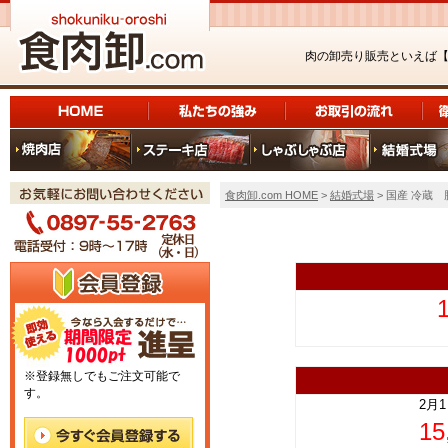
肉の卸売り販売といえば
食肉卸.com HOME
>
結婚式場
> 国産 冷蔵
上
※登録無しでもご注文可能で
す。
2月
1