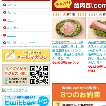
ロース
カルビ
タン
ホルモン
ハラミ
九州地方のフレッシュ鶏
高品質で焼肉
鶏・豚・ウインナー
もも♪【定貫：2kg】 冷
ススメ♪【不
蔵 国産鶏もも１パック
4kg(3～5k
（唐揚、煮込み、照り焼
毛和牛三角バ
き、蒸し、等）
売り（特上カ
ルビ、等）
＠1,900円/2kgパック
＠18,500円/
計算）