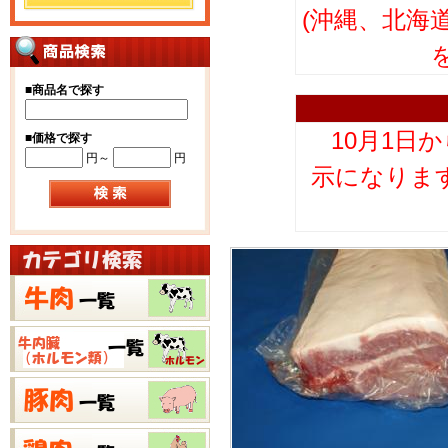
(沖縄、北海
■
商品名で探す
10月1日
■
価格で探す
円～
円
示になりま