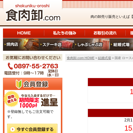
肉の卸売り販売といえば
食肉卸.com HOME
>
結婚式場
> 国産 ロース
上
※登録無しでもご注文可能で
す。
2月
1