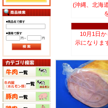
(沖縄、北海
■
商品名で探す
10月1日
■
価格で探す
円～
円
示になりま