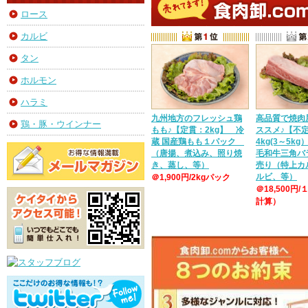
ロース
カルビ
タン
ホルモン
ハラミ
九州地方のフレッシュ鶏
高品質で焼肉
鶏・豚・ウインナー
もも♪【定貫：2kg】 冷
ススメ♪【不
蔵 国産鶏もも１パック
4kg(3～5k
（唐揚、煮込み、照り焼
毛和牛三角バ
き、蒸し、等）
売り（特上カ
ルビ、等）
＠1,900円/2kgパック
＠18,500円/
計算）