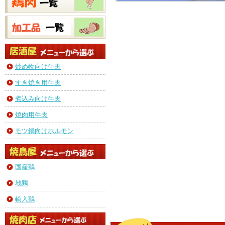
炒め物向け牛肉
すき焼き用牛肉
煮込み向け牛肉
焼肉用牛肉
モツ鍋向けホルモン
国産鶏
地鶏
輸入鶏