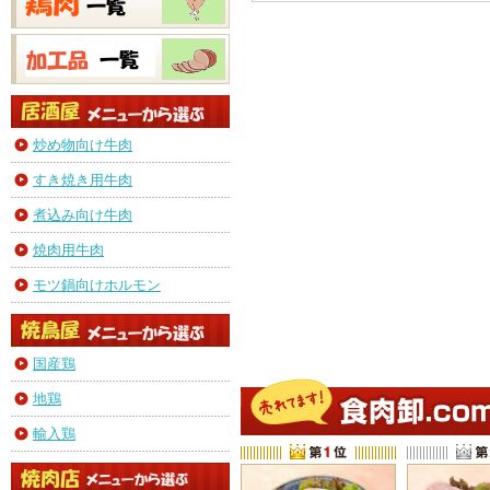
炒め物向け牛肉
すき焼き用牛肉
煮込み向け牛肉
焼肉用牛肉
モツ鍋向けホルモン
国産鶏
地鶏
輸入鶏