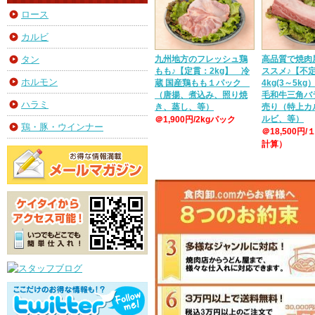
ロース
カルビ
九州地方のフレッシュ鶏
高品質で焼肉
タン
もも♪【定貫：2kg】 冷
ススメ♪【不
ホルモン
蔵 国産鶏もも１パック
4kg(3～5k
（唐揚、煮込み、照り焼
毛和牛三角バ
ハラミ
き、蒸し、等）
売り（特上カ
ルビ、等）
＠1,900円/2kgパック
鶏・豚・ウインナー
＠18,500円/
計算）