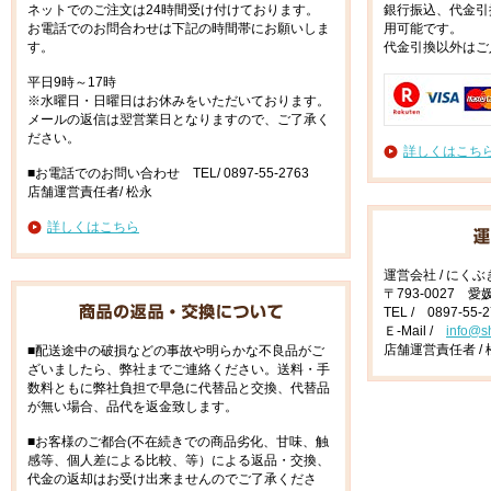
ネットでのご注文は24時間受け付けております。
銀行振込、代金引
お電話でのお問合わせは下記の時間帯にお願いしま
用可能です。
す。
代金引換以外はご
平日9時～17時
※水曜日・日曜日はお休みをいただいております。
メールの返信は翌営業日となりますので、ご了承く
ださい。
詳しくはこち
■お電話でのお問い合わせ TEL/ 0897-55-2763
店舗運営責任者/ 松永
詳しくはこちら
運営会社 / にく
〒793-0027 
TEL / 0897-55-
Ｅ-Mail /
info@s
店舗運営責任者 / 
■配送途中の破損などの事故や明らかな不良品がご
ざいましたら、弊社までご連絡ください。送料・手
数料ともに弊社負担で早急に代替品と交換、代替品
が無い場合、品代を返金致します。
■お客様のご都合(不在続きでの商品劣化、甘味、触
感等、個人差による比較、等）による返品・交換、
代金の返却はお受け出来ませんのでご了承くださ