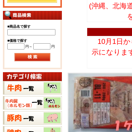
(沖縄、北海
■
商品名で探す
10月1日
■
価格で探す
円～
円
示になりま