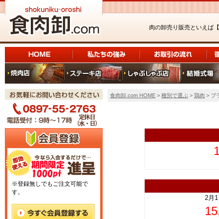
肉の卸売り販売といえば
食肉卸.com HOME
>
種別で選ぶ
>
鶏肉
> ブ
上
※登録無しでもご注文可能で
す。
2月
1