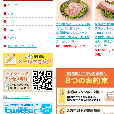
ロース
カルビ
タン
九州地方のフレッシュ鶏
高品質で焼肉
もも♪【定貫：2kg】 冷
ススメ♪【不
ホルモン
蔵 国産鶏もも１パック
4kg(3～5k
（唐揚、煮込み、照り焼
毛和牛三角バ
ハラミ
き、蒸し、等）
売り（特上カ
ルビ、等）
鶏・豚・ウインナー
＠1,900円/2kgパック
＠18,500円/
計算）