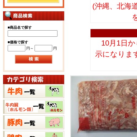
(沖縄、北海
■
商品名で探す
10月1日
■
価格で探す
円～
円
示になりま