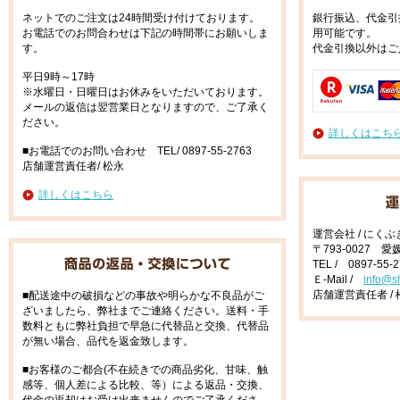
ネットでのご注文は24時間受け付けております。
銀行振込、代金引
お電話でのお問合わせは下記の時間帯にお願いしま
用可能です。
す。
代金引換以外はご
平日9時～17時
※水曜日・日曜日はお休みをいただいております。
メールの返信は翌営業日となりますので、ご了承く
ださい。
詳しくはこち
■お電話でのお問い合わせ TEL/ 0897-55-2763
店舗運営責任者/ 松永
詳しくはこちら
運営会社 / にく
〒793-0027 
TEL / 0897-55-
Ｅ-Mail /
info@s
店舗運営責任者 / 
■配送途中の破損などの事故や明らかな不良品がご
ざいましたら、弊社までご連絡ください。送料・手
数料ともに弊社負担で早急に代替品と交換、代替品
が無い場合、品代を返金致します。
■お客様のご都合(不在続きでの商品劣化、甘味、触
感等、個人差による比較、等）による返品・交換、