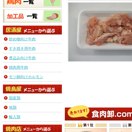
炒め物向け牛肉
すき焼き用牛肉
煮込み向け牛肉
焼肉用牛肉
モツ鍋向けホルモン
国産鶏
地鶏
輸入鶏