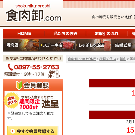
肉の卸売り販売といえば
食肉卸.com HOME
>
種別で選ぶ
>
鶏肉
> 国
上
※登録無しでもご注文可能で
す。
2月
1