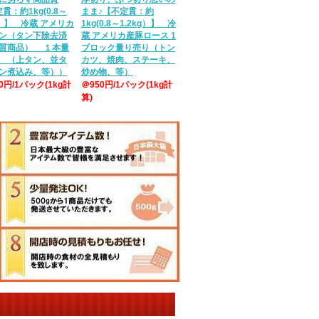
貫：約1kg(0.8～
まま♪【不定貫：約
g）】 冷蔵 アメリカ
1kg(0.8～1.2kg）】 冷
ン（タン下除去済
蔵 アメリカ産豚ロース 1
質商品） １本量
ブロック量り売り（トン
 （上タン、並タ
カツ、焼肉、ステーキ、
ン煮込み、等））
炒め物、等）
50円/1パック(1kg計
＠950円/1パック(1kg計
算)