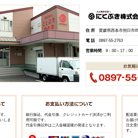
住 所
愛媛県西条市朔日市851
電 話
0897-55-2763
営業時間
9：00～17：00
ます。
銀行振込、代金引換、クレジットカード決済がご利
配送業
いしま
用可能です。
お届け
代金引換以外はご入金確認後の発送となります。
注文受
す。