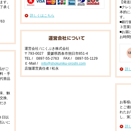
ます。
【発送
了承く
■クレ
本的に
詳しくはこちら
す。
63
■銀行
３営業
■お届
お時間
運営会社 / にくぶき株式会社
〒793-0027 愛媛県西条市朔日市851-4
TEL / 0897-55-2763 FAX / 0897-55-1129
Ｅ-Mail /
info@shokuniku-oroshi.com
店舗運営責任者 / 松永
品がご
詳
料・手
代替品
味、触
交換、
お客様
ださ
とご連
れたお
し、第
３日以
払いに
詳