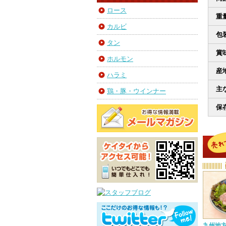
ロース
重量
カルビ
包
タン
賞
ホルモン
産
ハラミ
主
鶏・豚・ウインナー
保
九州地