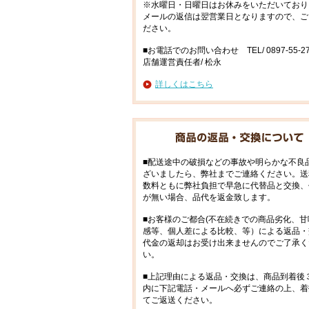
※水曜日・日曜日はお休みをいただいており
メールの返信は翌営業日となりますので、ご
ださい。
■お電話でのお問い合わせ TEL/ 0897-55-27
店舗運営責任者/ 松永
詳しくはこちら
■配送途中の破損などの事故や明らかな不良
ざいましたら、弊社までご連絡ください。送
数料ともに弊社負担で早急に代替品と交換、
が無い場合、品代を返金致します。
■お客様のご都合(不在続きでの商品劣化、甘
感等、個人差による比較、等）による返品・
代金の返却はお受け出来ませんのでご了承く
い。
■上記理由による返品・交換は、商品到着後
内に下記電話・メールへ必ずご連絡の上、着
てご返送ください。