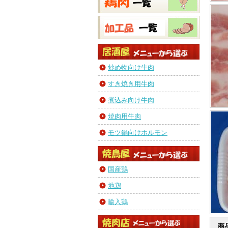
炒め物向け牛肉
すき焼き用牛肉
煮込み向け牛肉
焼肉用牛肉
モツ鍋向けホルモン
国産鶏
地鶏
輸入鶏
商