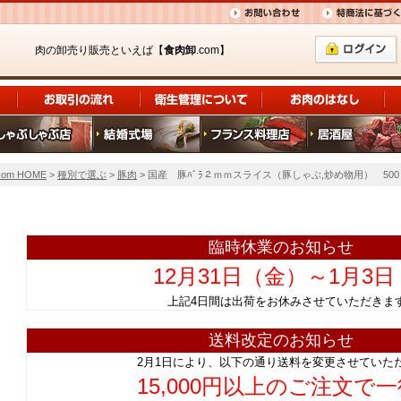
肉の卸売り販売といえば【
食肉卸
.com】
om HOME
>
種別で選ぶ
>
豚肉
> 国産 豚ﾊﾞﾗ２ｍｍスライス（豚しゃぶ,炒め物用） 500
臨時休業のお知らせ
12月31日（金）～1月3
上記4日間は出荷をお休みさせていただ
送料改定のお知らせ
2月1日により、以下の通り送料を変更させていた
15,000円以上のご注文で一