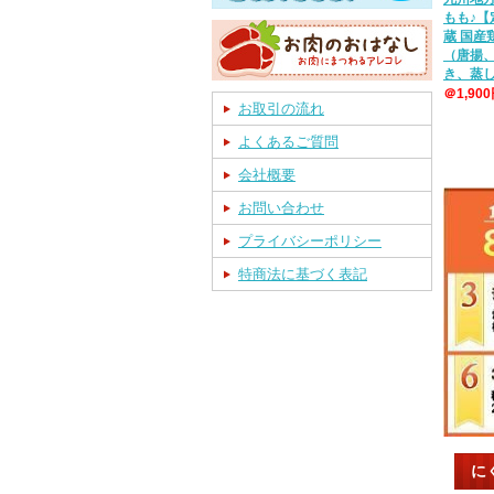
もも♪【
蔵 国
（唐揚
き、蒸
＠1,90
お取引の流れ
よくあるご質問
会社概要
お問い合わせ
プライバシーポリシー
特商法に基づく表記
に