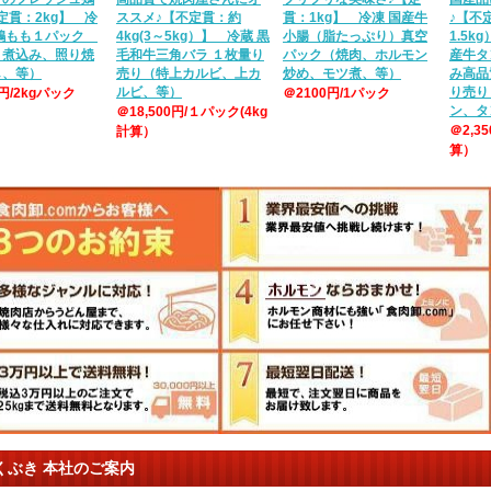
定貫：2kg】 冷
ススメ♪【不定貫：約
貫：1kg】 冷凍 国産牛
♪【不定
産鶏もも１パック
4kg(3～5kg）】 冷蔵 黒
小腸（脂たっぷり）真空
1.5k
、煮込み、照り焼
毛和牛三角バラ １枚量り
パック（焼肉、ホルモン
産牛タ
し、等）
売り（特上カルビ、上カ
炒め、モツ煮、等）
み高品
ルビ、等）
り売り
0円/2kgパック
＠2100円/1パック
ン、タ
＠18,500円/１パック(4kg
＠2,3
計算）
算）
くぶき 本社のご案内