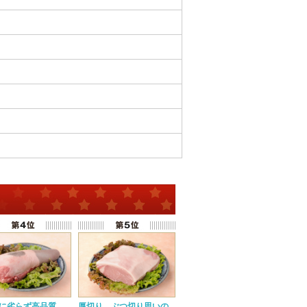
に劣らず高品質
厚切り、ぶつ切り思いの