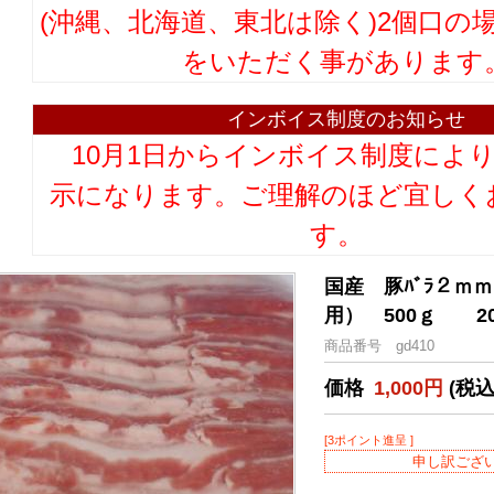
(沖縄、北海道、東北は除く)2個口の
をいただく事があります
インボイス制度のお知らせ
10月1日からインボイス制度によ
示になります。ご理解のほど宜しく
す。
国産 豚ﾊﾞﾗ２ｍ
用） 500ｇ 20
商品番号 gd410
価格
1,000円
(税込
[3ポイント進呈 ]
申し訳ござ