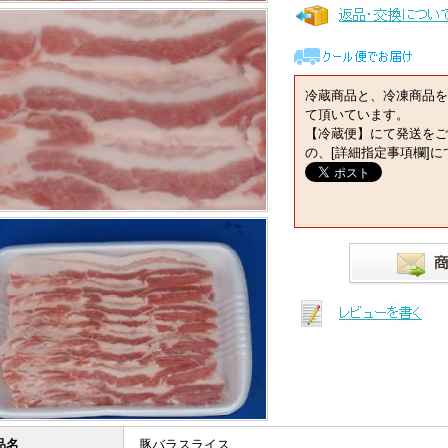
冷蔵商品と、冷凍商品を
て頂いています。
【冷蔵便】にて発送をご
の、[詳細指定事項欄]
品名
豚バラスライス