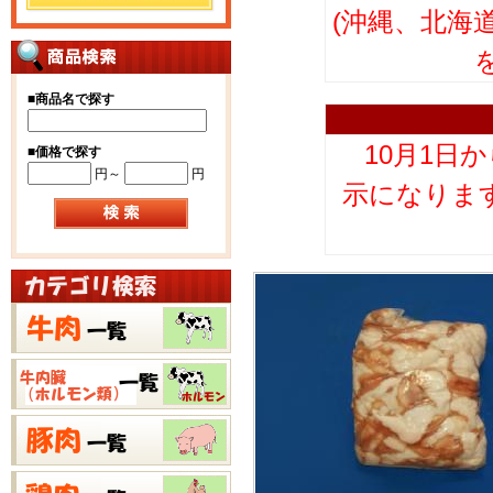
(沖縄、北海
■
商品名で探す
10月1日
■
価格で探す
円～
円
示になりま