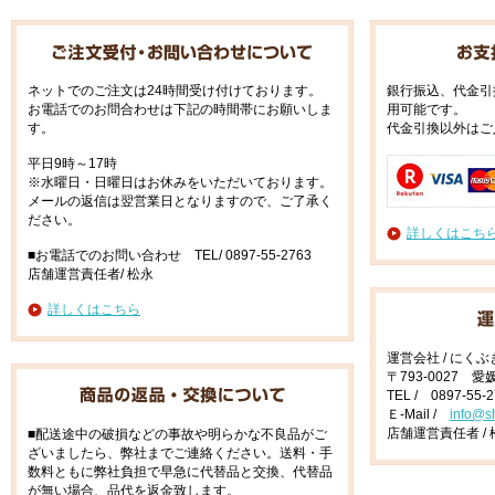
ネットでのご注文は24時間受け付けております。
銀行振込、代金引
お電話でのお問合わせは下記の時間帯にお願いしま
用可能です。
す。
代金引換以外はご
平日9時～17時
※水曜日・日曜日はお休みをいただいております。
メールの返信は翌営業日となりますので、ご了承く
ださい。
詳しくはこち
■お電話でのお問い合わせ TEL/ 0897-55-2763
店舗運営責任者/ 松永
詳しくはこちら
運営会社 / にく
〒793-0027 
TEL / 0897-55-
Ｅ-Mail /
info@s
店舗運営責任者 / 
■配送途中の破損などの事故や明らかな不良品がご
ざいましたら、弊社までご連絡ください。送料・手
数料ともに弊社負担で早急に代替品と交換、代替品
が無い場合、品代を返金致します。