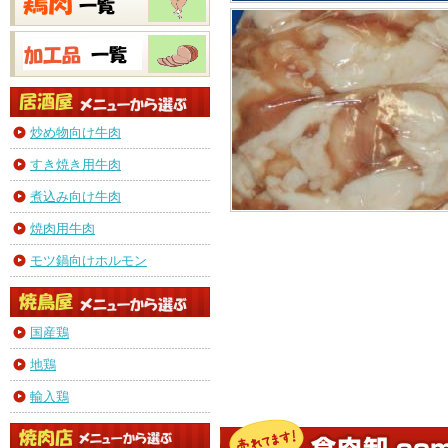
炒め物向け牛肉
すき焼き用牛肉
煮込み向け牛肉
焼肉用牛肉
モツ鍋向けホルモン
国産鶏
地鶏
輸入鶏