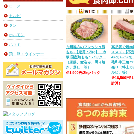
ロース
カルビ
タン
ホルモン
ハラミ
九州地方のフレッシュ鶏
高品質で焼肉
もも♪【定貫：2kg】 冷
ススメ♪【不
鶏・豚・ウインナー
蔵 国産鶏もも１パック
4kg(3～5k
（唐揚、煮込み、照り焼
毛和牛三角バ
き、蒸し、等）
売り（特上カ
ルビ、等）
＠1,900円/2kgパック
＠18,500円/
計算）