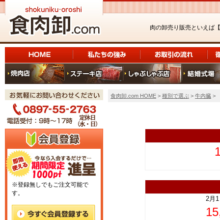
肉の卸売り販売といえば
食肉卸.com HOME
>
種別で選ぶ
>
牛内臓
>
上
※登録無しでもご注文可能で
す。
2月
1