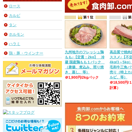
ロース
カルビ
タン
ホルモン
ハラミ
九州地方のフレッシュ鶏
高品質で焼肉
鶏・豚・ウインナー
もも♪【定貫：2kg】 冷
ススメ♪【不
蔵 国産鶏もも１パック
4kg(3～5k
（唐揚、煮込み、照り焼
毛和牛三角バ
き、蒸し、等）
売り（特上カ
ルビ、等）
＠1,900円/2kgパック
＠18,500円/
計算）