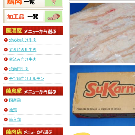
炒め物向け牛肉
すき焼き用牛肉
煮込み向け牛肉
焼肉用牛肉
モツ鍋向けホルモン
国産鶏
地鶏
輸入鶏