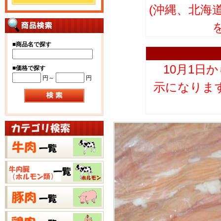
(沖縄、北海
■
商品名で探す
10月1日
■
価格で探す
円～
円
示になりま