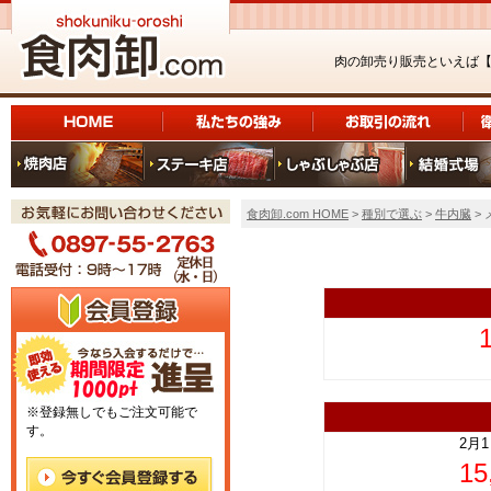
肉の卸売り販売といえば
食肉卸.com HOME
>
種別で選ぶ
>
牛内臓
>
上
※登録無しでもご注文可能で
す。
2月
1