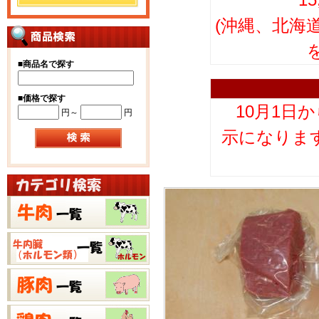
(沖縄、北海
■
商品名で探す
■
価格で探す
10月1日
円～
円
示になりま