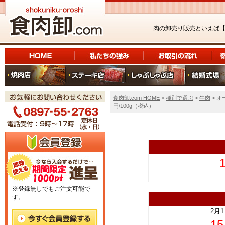
肉の卸売り販売といえば
食肉卸.com HOME
>
種別で選ぶ
>
牛肉
> 
円/100g（税込）
上
※登録無しでもご注文可能で
す。
2月
1