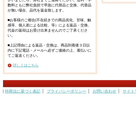
ざいましたら、弊社までご連絡ください。送料・手
数料ともに弊社負担で早急に代替品と交換、代替品
が無い場合、品代を返金致します。
■お客様のご都合(不在続きでの商品劣化、甘味、触
感等、個人差による比較、等）による返品・交換、
代金の返却はお受け出来ませんのでご了承くださ
い。
■上記理由による返品・交換は、商品到着後３日以
内に下記電話・メールへ必ずご連絡の上、着払いに
てご返送ください。
詳しくはこちら
特商法に基づく表記
プライバシーポリシー
お問い合わせ
サイト