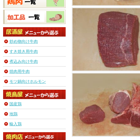
炒め物向け牛肉
すき焼き用牛肉
煮込み向け牛肉
焼肉用牛肉
モツ鍋向けホルモン
国産鶏
地鶏
輸入鶏