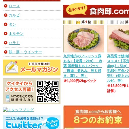
ロース
カルビ
タン
ホルモン
ハラミ
鶏・豚・ウインナー
九州地方のフレッシュ鶏
高品質で焼肉
もも♪【定貫：2kg】 冷
ススメ♪【不
蔵 国産鶏もも１パック
4kg(3～5k
（唐揚、煮込み、照り焼
毛和牛三角バ
き、蒸し、等）
売り（特上カ
ルビ、等）
＠1,900円/2kgパック
＠18,500円/
計算）