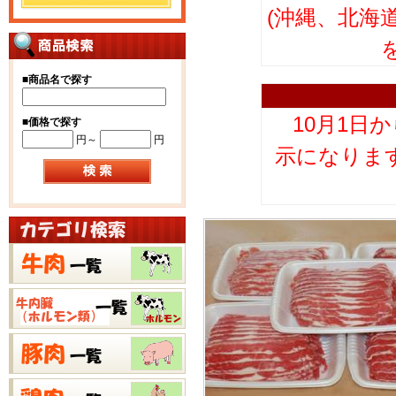
(沖縄、北海
■
商品名で探す
10月1日
■
価格で探す
円～
円
示になりま