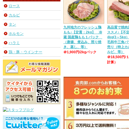
ロース
カルビ
タン
九州地方のフレッシュ鶏
高品質で焼肉
もも♪【定貫：2kg】 冷
ススメ♪【不
ホルモン
蔵 国産鶏もも１パック
4kg(3～5k
（唐揚、煮込み、照り焼
毛和牛三角バ
ハラミ
き、蒸し、等）
売り（特上カ
ルビ、等）
鶏・豚・ウインナー
＠1,900円/2kgパック
＠18,500円/
計算）