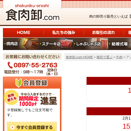
肉の卸売り販売といえば
食肉卸.com HOME
>
種別で選ぶ
>
牛肉
> ア
上
※登録無しでもご注文可能で
す。
2月
1