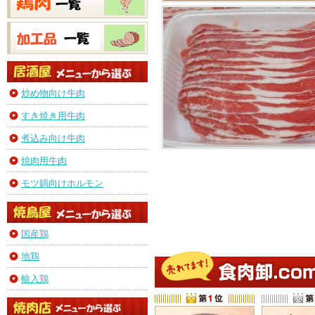
炒め物向け牛肉
すき焼き用牛肉
煮込み向け牛肉
焼肉用牛肉
モツ鍋向けホルモン
国産鶏
地鶏
輸入鶏