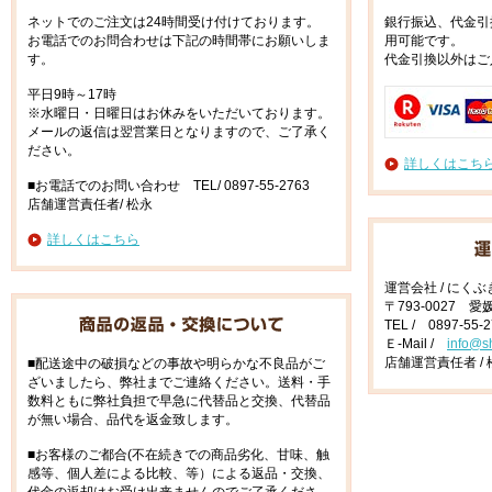
ネットでのご注文は24時間受け付けております。
銀行振込、代金引
お電話でのお問合わせは下記の時間帯にお願いしま
用可能です。
す。
代金引換以外はご
平日9時～17時
※水曜日・日曜日はお休みをいただいております。
メールの返信は翌営業日となりますので、ご了承く
ださい。
詳しくはこち
■お電話でのお問い合わせ TEL/ 0897-55-2763
店舗運営責任者/ 松永
詳しくはこちら
運営会社 / にく
〒793-0027 
TEL / 0897-55-
Ｅ-Mail /
info@s
店舗運営責任者 / 
■配送途中の破損などの事故や明らかな不良品がご
ざいましたら、弊社までご連絡ください。送料・手
数料ともに弊社負担で早急に代替品と交換、代替品
が無い場合、品代を返金致します。
■お客様のご都合(不在続きでの商品劣化、甘味、触
感等、個人差による比較、等）による返品・交換、