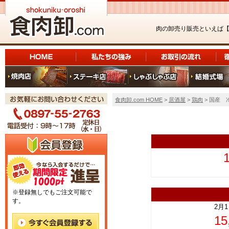
肉の卸売り販売といえば
食肉卸.com HOME
>
居酒屋
>
鶏肉
> 国産 
上
※登録無しでもご注文可能で
す。
2月
1