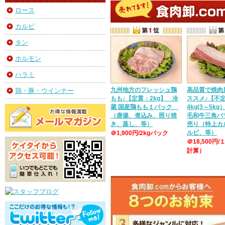
ロース
カルビ
タン
ホルモン
ハラミ
九州地方のフレッシュ鶏
高品質で焼肉
鶏・豚・ウインナー
もも♪【定貫：2kg】 冷
ススメ♪【不
蔵 国産鶏もも１パック
4kg(3～5k
（唐揚、煮込み、照り焼
毛和牛三角バ
き、蒸し、等）
売り（特上カ
ルビ、等）
＠1,900円/2kgパック
＠18,500円/
計算）