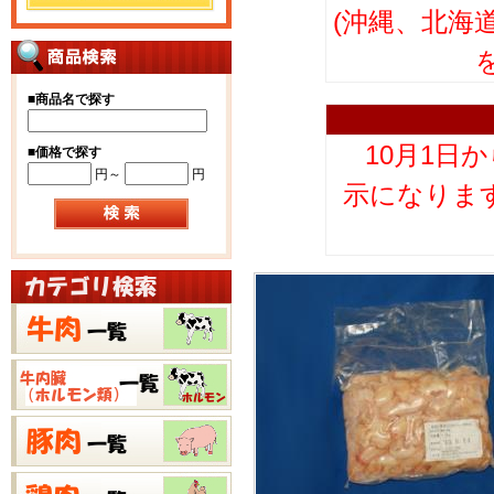
(沖縄、北海
■
商品名で探す
10月1日
■
価格で探す
円～
円
示になりま