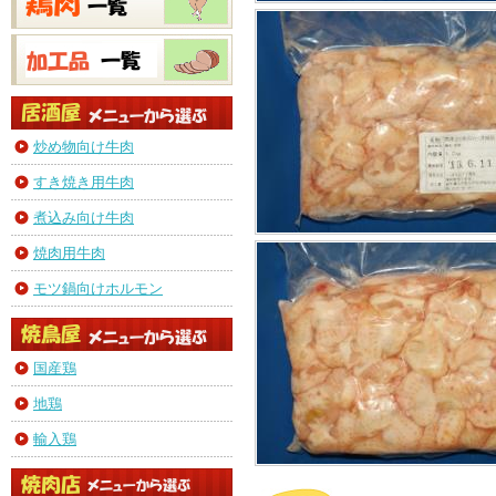
炒め物向け牛肉
すき焼き用牛肉
煮込み向け牛肉
焼肉用牛肉
モツ鍋向けホルモン
国産鶏
地鶏
輸入鶏