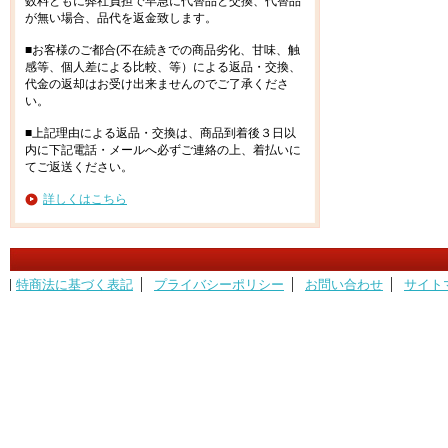
数料ともに弊社負担で早急に代替品と交換、代替品
が無い場合、品代を返金致します。
■お客様のご都合(不在続きでの商品劣化、甘味、触
感等、個人差による比較、等）による返品・交換、
代金の返却はお受け出来ませんのでご了承くださ
い。
■上記理由による返品・交換は、商品到着後３日以
内に下記電話・メールへ必ずご連絡の上、着払いに
てご返送ください。
詳しくはこちら
特商法に基づく表記
プライバシーポリシー
お問い合わせ
サイト