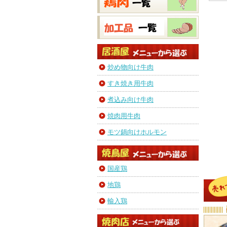
炒め物向け牛肉
すき焼き用牛肉
煮込み向け牛肉
焼肉用牛肉
モツ鍋向けホルモン
国産鶏
地鶏
輸入鶏