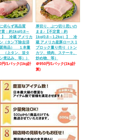
に劣らず高品質
厚切り、ぶつ切り思いの
貫：約1kg(0.8～
まま♪【不定貫：約
g）】 冷蔵 アメリカ
1kg(0.8～1.2kg）】 冷
ン（タン下除去済
蔵 アメリカ産豚ロース 1
質商品） １本量
ブロック量り売り（トン
 （上タン、並タ
カツ、焼肉、ステーキ、
ン煮込み、等））
炒め物、等）
50円/1パック(1kg計
＠950円/1パック(1kg計
算)