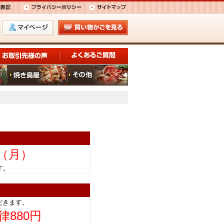
日（月）
きます。
だきます。
律880円