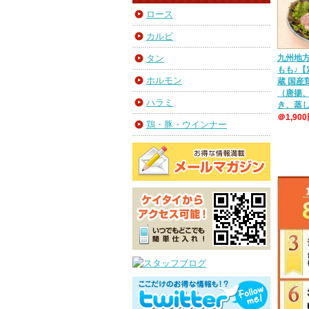
ロース
カルビ
九州地
タン
もも♪【
ホルモン
蔵 国
（唐揚
ハラミ
き、蒸
＠1,90
鶏・豚・ウインナー