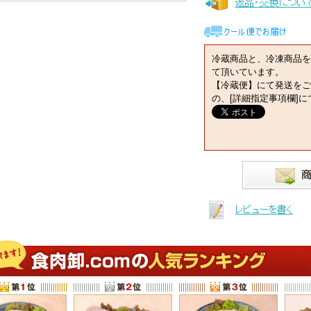
冷蔵商品と、冷凍商品を
て頂いています。
【冷蔵便】にて発送をご
の、[詳細指定事項欄]