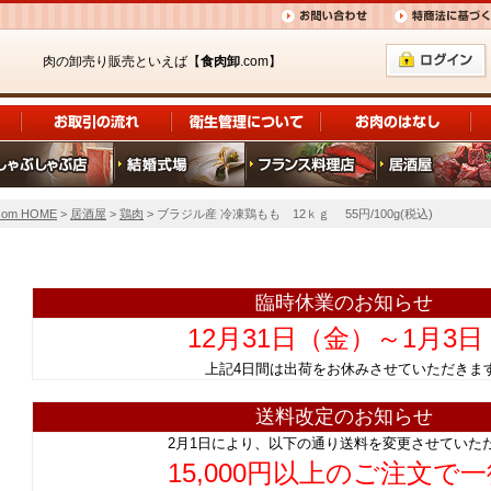
肉の卸売り販売といえば【
食肉卸
.com】
om HOME
>
居酒屋
>
鶏肉
> ブラジル産 冷凍鶏もも 12ｋｇ 55円/100g(税込)
臨時休業のお知らせ
12月31日（金）～1月3
上記4日間は出荷をお休みさせていただ
送料改定のお知らせ
2月1日により、以下の通り送料を変更させていた
15,000円以上のご注文で一