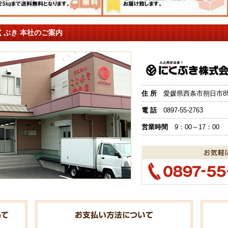
くぶき 本社のご案内
住 所
愛媛県西条市朔日市851
電 話
0897-55-2763
営業時間
9：00～17：00