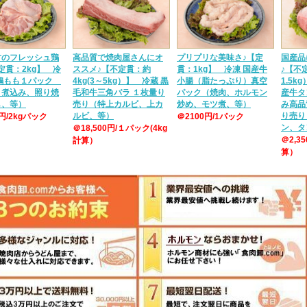
方のフレッシュ鶏
高品質で焼肉屋さんにオ
プリプリな美味さ♪【定
国産品
定貫：2kg】 冷
ススメ♪【不定貫：約
貫：1kg】 冷凍 国産牛
♪【不定
産鶏もも１パック
4kg(3～5kg）】 冷蔵 黒
小腸（脂たっぷり）真空
1.5k
、煮込み、照り焼
毛和牛三角バラ １枚量り
パック（焼肉、ホルモン
産牛タ
し、等）
売り（特上カルビ、上カ
炒め、モツ煮、等）
み高品
ルビ、等）
り売り
0円/2kgパック
＠2100円/1パック
ン、タ
＠18,500円/１パック(4kg
＠2,3
計算）
算）