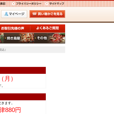
（税込）
日（月）
きます。
だきます。
律880円