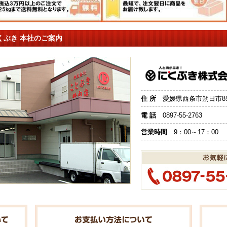
くぶき 本社のご案内
住 所
愛媛県西条市朔日市851
電 話
0897-55-2763
営業時間
9：00～17：00