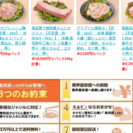
方のフレッシュ鶏
高品質で焼肉屋さんにオ
プリプリな美味さ♪【定
国産品
定貫：2kg】 冷
ススメ♪【不定貫：約
貫：1kg】 冷凍 国産牛
♪【不定
産鶏もも１パック
4kg(3～5kg）】 冷蔵 黒
小腸（脂たっぷり）真空
1.5k
、煮込み、照り焼
毛和牛三角バラ １枚量り
パック（焼肉、ホルモン
産牛タ
し、等）
売り（特上カルビ、上カ
炒め、モツ煮、等）
み高品
ルビ、等）
り売り
0円/2kgパック
＠2100円/1パック
ン、タ
＠18,500円/１パック(4kg
＠2,3
計算）
算）