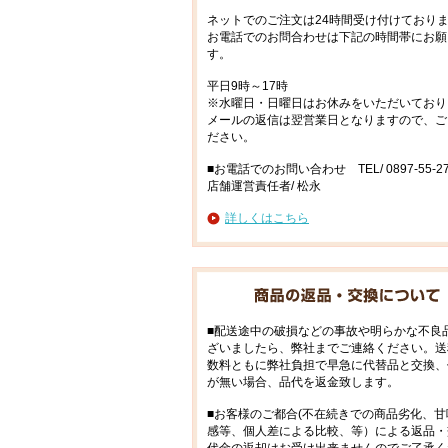
ネットでのご注文は24時間受け付けており
お電話でのお問合わせは下記の時間帯にお願
す。
平日9時～17時
※水曜日・日曜日はお休みをいただいており
メールの返信は翌営業日となりますので、ご
ださい。
■お電話でのお問い合わせ TEL/ 0897-55-27
店舗運営責任者/ 松永
詳しくはこちら
■配送途中の破損などの事故や明らかな不良
ざいましたら、弊社までご連絡ください。送
数料ともに弊社負担で早急に代替品と交換、
が無い場合、品代を返金致します。
■お客様のご都合(不在続きでの商品劣化、甘
感等、個人差による比較、等）による返品・