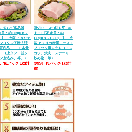
に劣らず高品質
厚切り、ぶつ切り思いの
貫：約1kg(0.8～
まま♪【不定貫：約
g）】 冷蔵 アメリカ
1kg(0.8～1.2kg）】 冷
ン（タン下除去済
蔵 アメリカ産豚ロース 1
質商品） １本量
ブロック量り売り（トン
 （上タン、並タ
カツ、焼肉、ステーキ、
ン煮込み、等））
炒め物、等）
50円/1パック(1kg計
＠950円/1パック(1kg計
算)