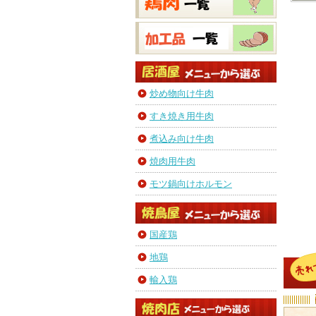
炒め物向け牛肉
すき焼き用牛肉
煮込み向け牛肉
焼肉用牛肉
モツ鍋向けホルモン
国産鶏
地鶏
輸入鶏