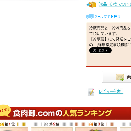
冷蔵商品と、冷凍商品を
て頂いています。
【冷蔵便】にて発送をご
の、[詳細指定事項欄]