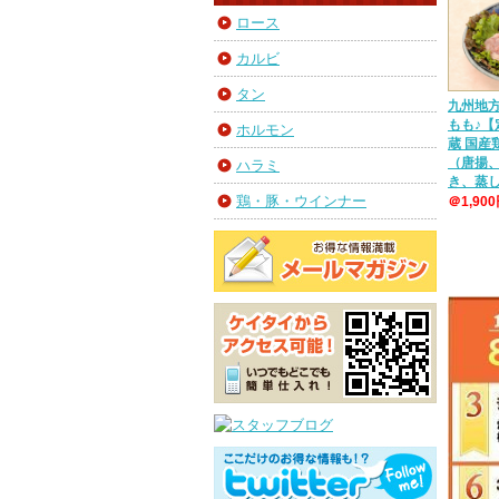
ロース
カルビ
タン
九州地
もも♪【
ホルモン
蔵 国
（唐揚
ハラミ
き、蒸
鶏・豚・ウインナー
＠1,90