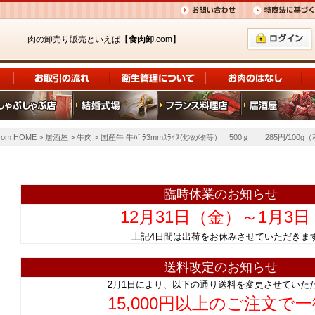
肉の卸売り販売といえば【
食肉卸
.com】
om HOME
>
居酒屋
>
牛肉
> 国産牛 牛ﾊﾞﾗ3mmｽﾗｲｽ(炒め物等） 500ｇ 285円/100g
臨時休業のお知らせ
12月31日（金）～1月3
上記4日間は出荷をお休みさせていただ
送料改定のお知らせ
2月1日により、以下の通り送料を変更させていた
15,000円以上のご注文で一