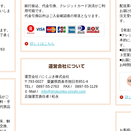
ます。
銀行振込、代金引換、クレジットカード決済がご利
配送業
いしま
用可能です。
お届け
代金引換以外はご入金確認後の発送となります。
注文受
す。
ます。
【発送
了承く
■クレ
本的に
詳しくはこちら
す。
63
■銀行
３営業
■お届
お時間
運営会社 / にくぶき株式会社
〒793-0027 愛媛県西条市朔日市851-4
TEL / 0897-55-2763 FAX / 0897-55-1129
Ｅ-Mail /
info@shokuniku-oroshi.com
店舗運営責任者 / 松永
品がご
詳
料・手
代替品
味、触
交換、
お客様