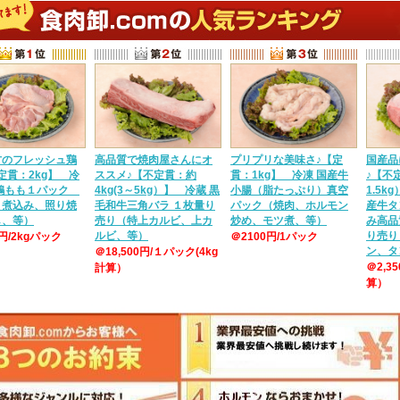
方のフレッシュ鶏
高品質で焼肉屋さんにオ
プリプリな美味さ♪【定
国産品
定貫：2kg】 冷
ススメ♪【不定貫：約
貫：1kg】 冷凍 国産牛
♪【不定
産鶏もも１パック
4kg(3～5kg）】 冷蔵 黒
小腸（脂たっぷり）真空
1.5k
、煮込み、照り焼
毛和牛三角バラ １枚量り
パック（焼肉、ホルモン
産牛タ
し、等）
売り（特上カルビ、上カ
炒め、モツ煮、等）
み高品
ルビ、等）
り売り
0円/2kgパック
＠2100円/1パック
ン、タ
＠18,500円/１パック(4kg
＠2,3
計算）
算）