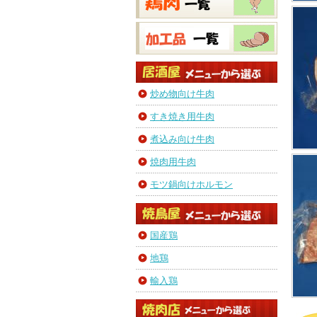
炒め物向け牛肉
すき焼き用牛肉
煮込み向け牛肉
焼肉用牛肉
モツ鍋向けホルモン
国産鶏
地鶏
輸入鶏