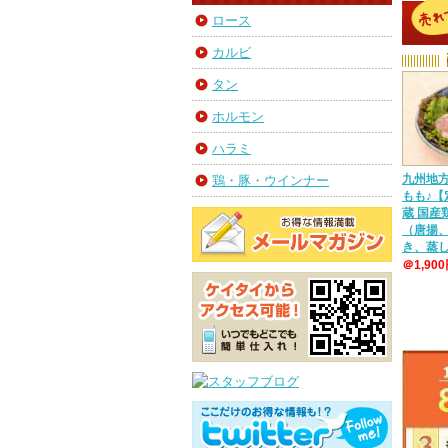
ロース
カルビ
タン
ホルモン
ハラミ
九州地
鶏・豚・ウインナー
もも♪【
蔵 国
（唐揚
き、蒸
＠1,90