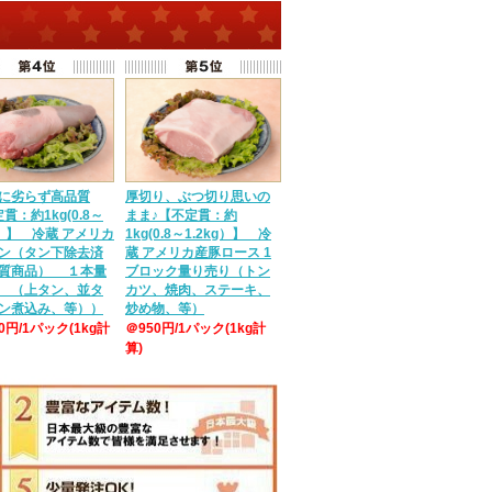
に劣らず高品質
厚切り、ぶつ切り思いの
貫：約1kg(0.8～
まま♪【不定貫：約
g）】 冷蔵 アメリカ
1kg(0.8～1.2kg）】 冷
ン（タン下除去済
蔵 アメリカ産豚ロース 1
質商品） １本量
ブロック量り売り（トン
 （上タン、並タ
カツ、焼肉、ステーキ、
ン煮込み、等））
炒め物、等）
50円/1パック(1kg計
＠950円/1パック(1kg計
算)