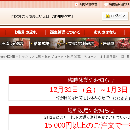
肉の卸売り販売といえば【
食肉卸
.com】
om HOME
>
しゃぶしゃぶ店
>
豚肉ブロック
> 国産 冷蔵 豚ロース １本量り売り（3～5ｋ
臨時休業のお知らせ
12月31日（金）～1月3
上記4日間は出荷をお休みさせていただ
送料改定のお知らせ
2月1日により、以下の通り送料を変更させていた
15,000円以上のご注文で一