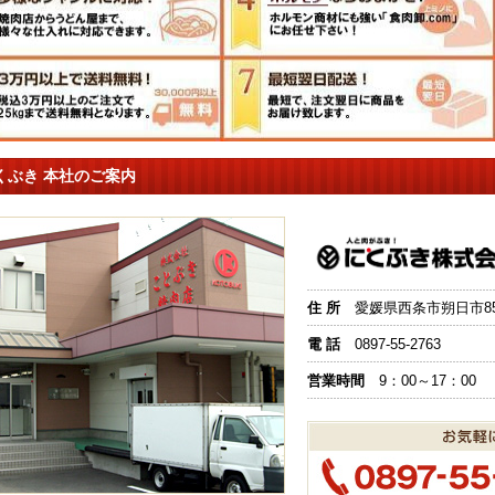
くぶき 本社のご案内
住 所
愛媛県西条市朔日市851
電 話
0897-55-2763
営業時間
9：00～17：00