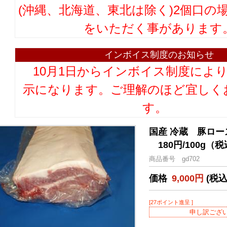
(沖縄、北海道、東北は除く)2個口の
をいただく事があります
インボイス制度のお知らせ
10月1日からインボイス制度によ
示になります。ご理解のほど宜しく
す。
国産 冷蔵 豚ロー
180円/100g（
商品番号 gd702
価格
9,000円
(税込
[27ポイント進呈 ]
申し訳ござ