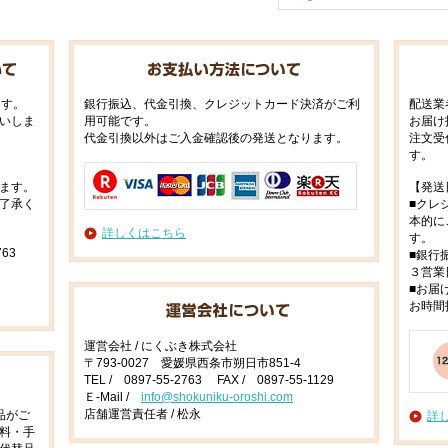
ます。
銀行振込、代金引換、クレジットカード決済がご利
配送業
いしま
用可能です。
お届け
代金引換以外はご入金確認後の発送となります。
注文受
す。
ます。
【発送
了承く
■クレ
本的に
詳しくはこちら
す。
63
■銀行
３営業
■お届
お時間
運営会社 / にくぶき株式会社
〒793-0027 愛媛県西条市朔日市851-4
TEL / 0897-55-2763 FAX / 0897-55-1129
Ｅ-Mail /
info@shokuniku-oroshi.com
店舗運営責任者 / 松永
品がご
詳
料・手