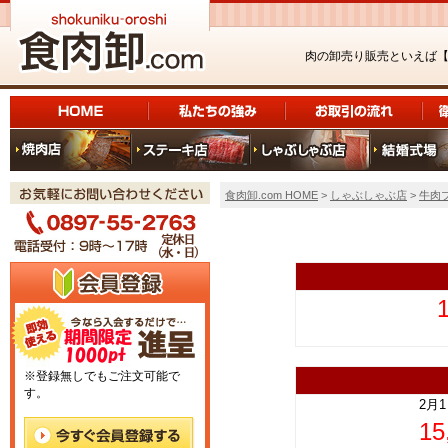
肉の卸売り販売といえば
食肉卸.com HOME
>
しゃぶしゃぶ店
>
牛肉
上
※登録無しでもご注文可能で
す。
2月
1