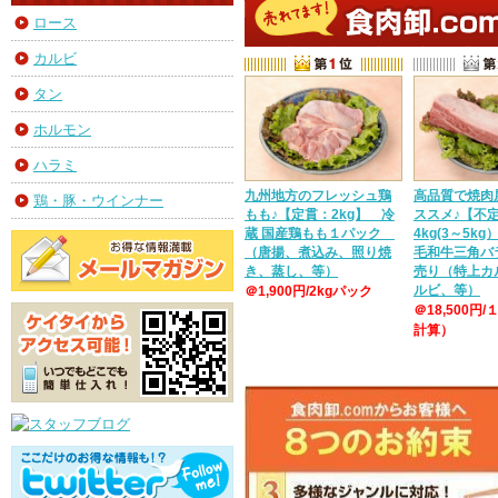
ロース
カルビ
タン
ホルモン
ハラミ
九州地方のフレッシュ鶏
高品質で焼肉
鶏・豚・ウインナー
もも♪【定貫：2kg】 冷
ススメ♪【不
蔵 国産鶏もも１パック
4kg(3～5k
（唐揚、煮込み、照り焼
毛和牛三角バ
き、蒸し、等）
売り（特上カ
ルビ、等）
＠1,900円/2kgパック
＠18,500円/
計算）