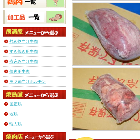
炒め物向け牛肉
すき焼き用牛肉
煮込み向け牛肉
焼肉用牛肉
モツ鍋向けホルモン
国産鶏
地鶏
輸入鶏