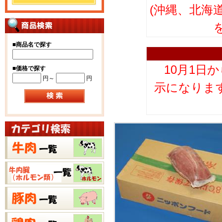
(沖縄、北海
■
商品名で探す
10月1日
■
価格で探す
円～
円
示になりま