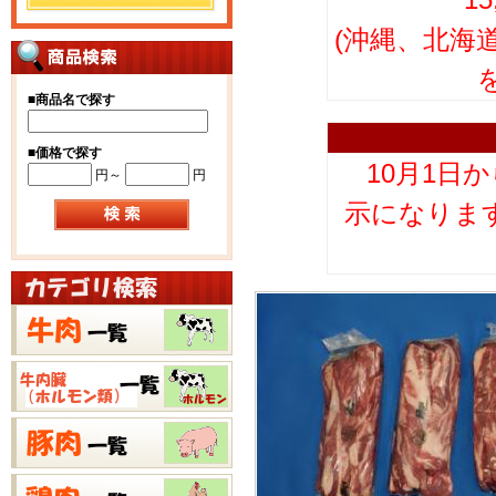
(沖縄、北海
■
商品名で探す
■
価格で探す
10月1日
円～
円
示になりま