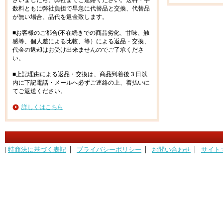
ざいましたら、弊社までご連絡ください。送料・手
数料ともに弊社負担で早急に代替品と交換、代替品
が無い場合、品代を返金致します。
■お客様のご都合(不在続きでの商品劣化、甘味、触
感等、個人差による比較、等）による返品・交換、
代金の返却はお受け出来ませんのでご了承くださ
い。
■上記理由による返品・交換は、商品到着後３日以
内に下記電話・メールへ必ずご連絡の上、着払いに
てご返送ください。
詳しくはこちら
特商法に基づく表記
プライバシーポリシー
お問い合わせ
サイト