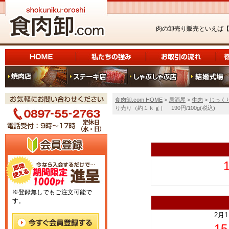
肉の卸売り販売といえば
食肉卸.com HOME
>
居酒屋
>
牛肉
>
じっく
り売り（約１ｋｇ） 190円/100g(税込)
上
※登録無しでもご注文可能で
す。
2月
1