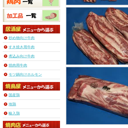
炒め物向け牛肉
すき焼き用牛肉
煮込み向け牛肉
焼肉用牛肉
モツ鍋向けホルモン
国産鶏
地鶏
輸入鶏