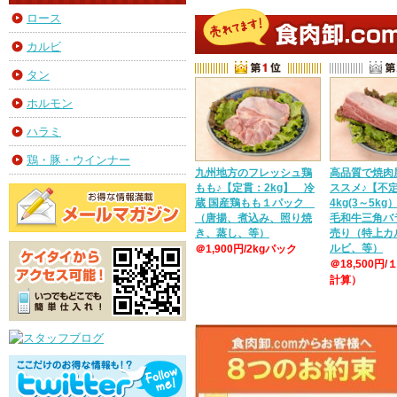
ロース
カルビ
タン
ホルモン
ハラミ
鶏・豚・ウインナー
九州地方のフレッシュ鶏
高品質で焼肉
もも♪【定貫：2kg】 冷
ススメ♪【不
蔵 国産鶏もも１パック
4kg(3～5k
（唐揚、煮込み、照り焼
毛和牛三角バ
き、蒸し、等）
売り（特上カ
ルビ、等）
＠1,900円/2kgパック
＠18,500円/
計算）