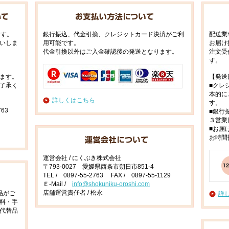
ます。
銀行振込、代金引換、クレジットカード決済がご利
配送業
いしま
用可能です。
お届け
代金引換以外はご入金確認後の発送となります。
注文受
す。
ます。
【発送
了承く
■クレ
本的に
詳しくはこちら
す。
63
■銀行
３営業
■お届
お時間
運営会社 / にくぶき株式会社
〒793-0027 愛媛県西条市朔日市851-4
TEL / 0897-55-2763 FAX / 0897-55-1129
Ｅ-Mail /
info@shokuniku-oroshi.com
店舗運営責任者 / 松永
品がご
詳
料・手
代替品