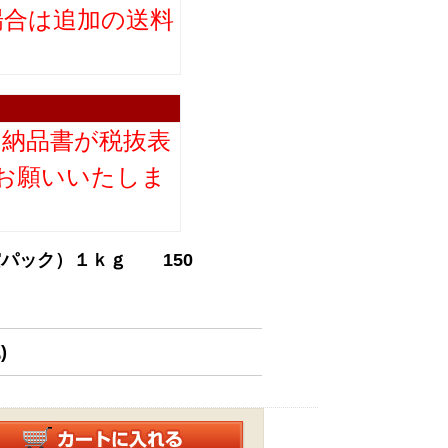
場合は追加の送料
。
り納品書が税抜表
お願いいたしま
空パック）１ｋｇ 150
)