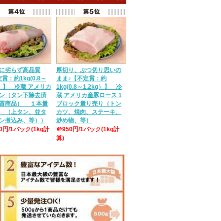
に劣らず高品質
厚切り、ぶつ切り思いの
貫：約1kg(0.8～
まま♪【不定貫：約
g）】 冷蔵 アメリカ
1kg(0.8～1.2kg）】 冷
ン（タン下除去済
蔵 アメリカ産豚ロース 1
質商品） １本量
ブロック量り売り（トン
 （上タン、並タ
カツ、焼肉、ステーキ、
ン煮込み、等））
炒め物、等）
50円/1パック(1kg計
＠950円/1パック(1kg計
算)