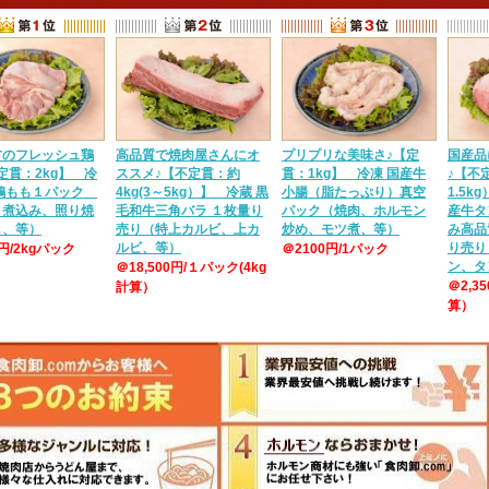
方のフレッシュ鶏
高品質で焼肉屋さんにオ
プリプリな美味さ♪【定
国産品
定貫：2kg】 冷
ススメ♪【不定貫：約
貫：1kg】 冷凍 国産牛
♪【不定
産鶏もも１パック
4kg(3～5kg）】 冷蔵 黒
小腸（脂たっぷり）真空
1.5k
、煮込み、照り焼
毛和牛三角バラ １枚量り
パック（焼肉、ホルモン
産牛タ
し、等）
売り（特上カルビ、上カ
炒め、モツ煮、等）
み高品
ルビ、等）
り売り
0円/2kgパック
＠2100円/1パック
ン、タ
＠18,500円/１パック(4kg
＠2,3
計算）
算）