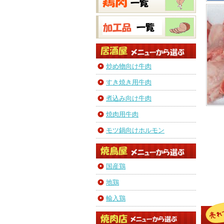
炒め物向け牛肉
すき焼き用牛肉
煮込み向け牛肉
焼肉用牛肉
モツ鍋向けホルモン
国産鶏
地鶏
輸入鶏