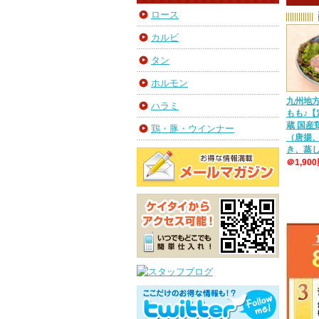
ロース
カルビ
タン
ホルモン
九州地
ハラミ
もも♪【
蔵 国
鶏・豚・ウインナー
（唐揚
き、蒸
＠1,90