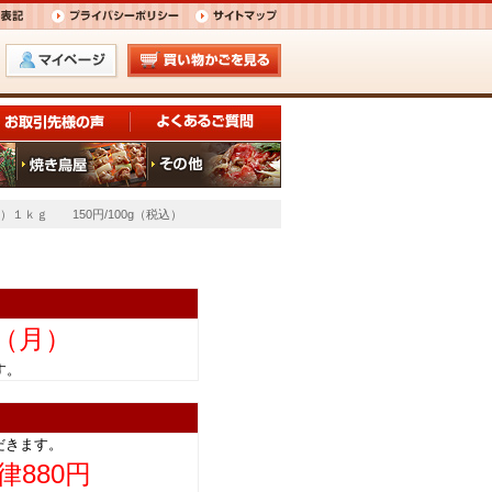
）１ｋｇ 150円/100g（税込）
日（月）
きます。
だきます。
律880円