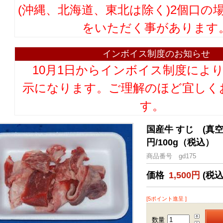
(沖縄、北海道、東北は除く)2個口の
をいただく事があります
インボイス制度のお知らせ
10月1日からインボイス制度によ
示になります。ご理解のほど宜しく
す。
国産牛 すじ (真
円/100g（税込）
商品番号 gd175
価格
1,500円
(税込
[5ポイント進呈 ]
数量