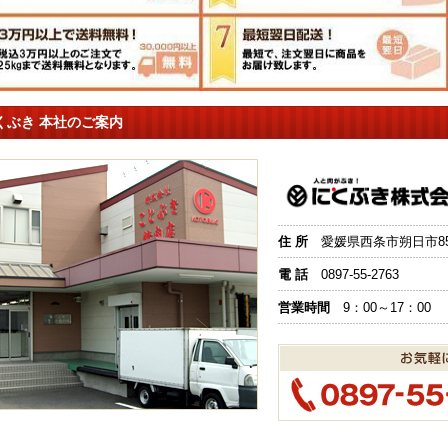
くぶき 本社のご案内
住 所
愛媛県西条市朔日市851
電 話
0897-55-2763
営業時間
9：00～17：00