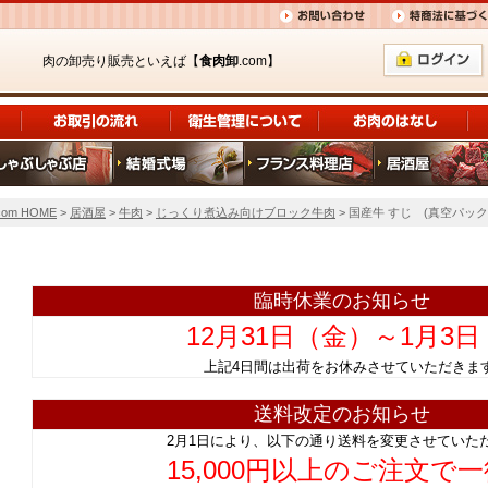
肉の卸売り販売といえば【
食肉卸
.com】
om HOME
>
居酒屋
>
牛肉
>
じっくり煮込み向けブロック牛肉
> 国産牛 すじ (真空パック
臨時休業のお知らせ
12月31日（金）～1月3
上記4日間は出荷をお休みさせていただ
送料改定のお知らせ
2月1日により、以下の通り送料を変更させていた
15,000円以上のご注文で一