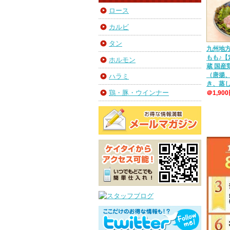
ロース
カルビ
タン
九州地
もも♪【
ホルモン
蔵 国
（唐揚
ハラミ
き、蒸
鶏・豚・ウインナー
＠1,90