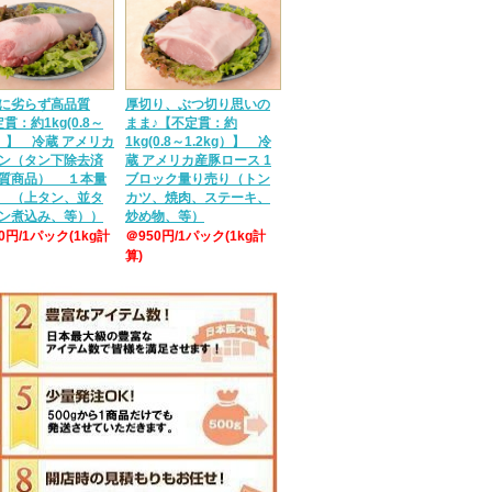
に劣らず高品質
厚切り、ぶつ切り思いの
貫：約1kg(0.8～
まま♪【不定貫：約
g）】 冷蔵 アメリカ
1kg(0.8～1.2kg）】 冷
ン（タン下除去済
蔵 アメリカ産豚ロース 1
質商品） １本量
ブロック量り売り（トン
 （上タン、並タ
カツ、焼肉、ステーキ、
ン煮込み、等））
炒め物、等）
50円/1パック(1kg計
＠950円/1パック(1kg計
算)