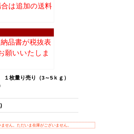
場合は追加の送料
。
り納品書が税抜表
お願いいたしま
ラ １枚量り売り（3～5ｋｇ）
）
)
いません。ただいま在庫がございません。