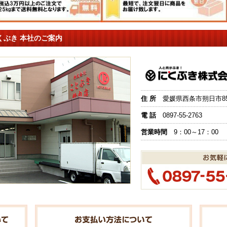
くぶき 本社のご案内
住 所
愛媛県西条市朔日市851
電 話
0897-55-2763
営業時間
9：00～17：00