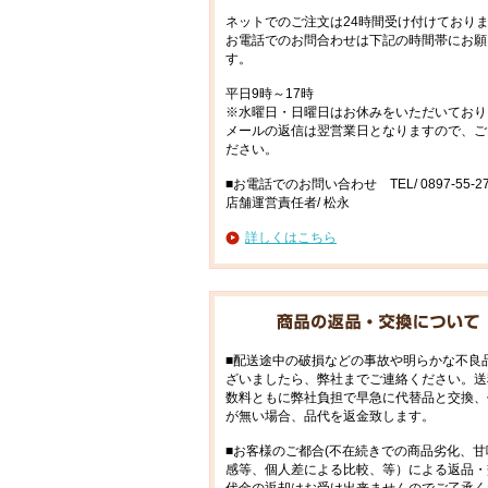
ネットでのご注文は24時間受け付けており
お電話でのお問合わせは下記の時間帯にお願
す。
平日9時～17時
※水曜日・日曜日はお休みをいただいており
メールの返信は翌営業日となりますので、ご
ださい。
■お電話でのお問い合わせ TEL/ 0897-55-27
店舗運営責任者/ 松永
詳しくはこちら
■配送途中の破損などの事故や明らかな不良
ざいましたら、弊社までご連絡ください。送
数料ともに弊社負担で早急に代替品と交換、
が無い場合、品代を返金致します。
■お客様のご都合(不在続きでの商品劣化、甘
感等、個人差による比較、等）による返品・