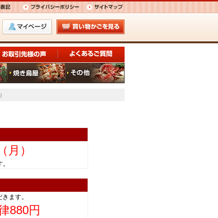
込）
日（月）
きます。
だきます。
律880円