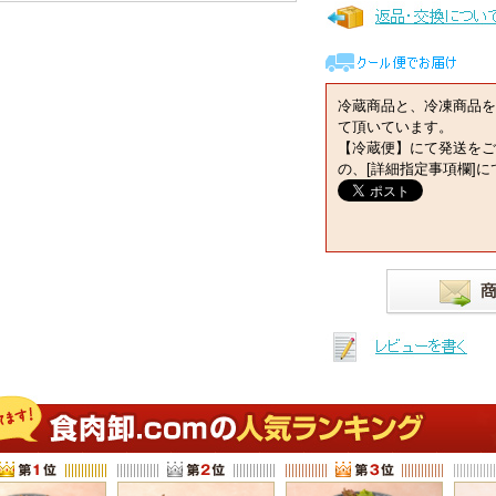
冷蔵商品と、冷凍商品を
て頂いています。
【冷蔵便】にて発送をご
の、[詳細指定事項欄]