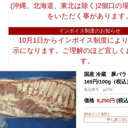
(沖縄、北海道、東北は除く)2個口の
をいただく事があります
インボイス制度のお知らせ
10月1日からインボイス制度によ
示になります。ご理解のほど宜しく
す。
国産 冷蔵 豚バ
165円/100g（税込
商品番号 gd706
価格
8,250円
(税込
[25ポイント進呈 ]
申し訳ござ