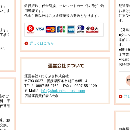
ます。
銀行振込、代金引換、クレジットカード決済がご利
配送業
いしま
用可能です。
お届け
代金引換以外はご入金確認後の発送となります。
注文受
す。
ます。
【発送
了承く
■クレ
本的に
詳しくはこちら
す。
63
■銀行
３営業
■お届
お時間
運営会社 / にくぶき株式会社
〒793-0027 愛媛県西条市朔日市851-4
TEL / 0897-55-2763 FAX / 0897-55-1129
Ｅ-Mail /
info@shokuniku-oroshi.com
店舗運営責任者 / 松永
品がご
詳
料・手
代替品
味、触
交換、
お客様