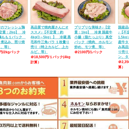
方のフレッシュ鶏
高品質で焼肉屋さんにオ
プリプリな美味さ♪【定
国産品
定貫：2kg】 冷
ススメ♪【不定貫：約
貫：1kg】 冷凍 国産牛
♪【不定
産鶏もも１パック
4kg(3～5kg）】 冷蔵 黒
小腸（脂たっぷり）真空
1.5k
、煮込み、照り焼
毛和牛三角バラ １枚量り
パック（焼肉、ホルモン
産牛タ
し、等）
売り（特上カルビ、上カ
炒め、モツ煮、等）
み高品
ルビ、等）
り売り
0円/2kgパック
＠2100円/1パック
ン、タ
＠18,500円/１パック(4kg
＠2,3
計算）
算）