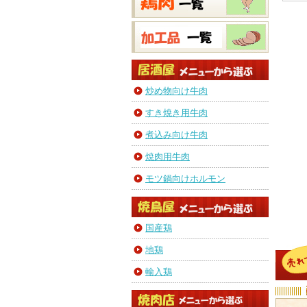
炒め物向け牛肉
すき焼き用牛肉
煮込み向け牛肉
焼肉用牛肉
モツ鍋向けホルモン
国産鶏
地鶏
輸入鶏