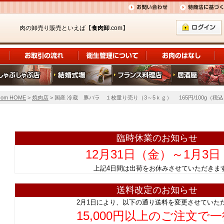
肉の卸売り販売といえば【
食肉卸
.com】
om HOME
>
焼肉店
> 国産 冷蔵 豚バラ １枚量り売り（3～5ｋｇ） 165円/100g（税
臨時休業のお知らせ
12月31日（金）～1月3
上記4日間は出荷をお休みさせていただ
送料改定のお知らせ
2月1日により、以下の通り送料を変更させていた
15,000円以上のご注文で一