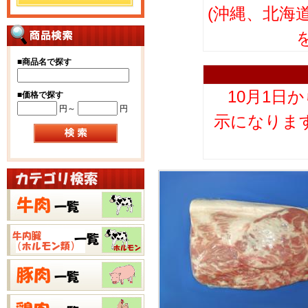
(沖縄、北海
■
商品名で探す
10月1日
■
価格で探す
円～
円
示になりま