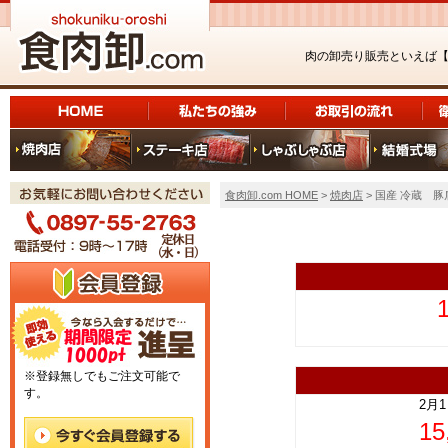
肉の卸売り販売といえば
食肉卸.com HOME
>
焼肉店
> 国産 冷蔵 豚
上
※登録無しでもご注文可能で
す。
2月
1