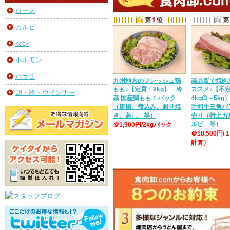
ロース
カルビ
タン
ホルモン
ハラミ
九州地方のフレッシュ鶏
高品質で焼肉
もも♪【定貫：2kg】 冷
ススメ♪【不
鶏・豚・ウインナー
蔵 国産鶏もも１パック
4kg(3～5k
（唐揚、煮込み、照り焼
毛和牛三角バ
き、蒸し、等）
売り（特上カ
ルビ、等）
＠1,900円/2kgパック
＠18,500円/
計算）