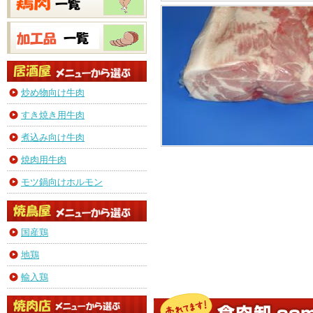
炒め物向け牛肉
すき焼き用牛肉
煮込み向け牛肉
焼肉用牛肉
モツ鍋向けホルモン
国産鶏
地鶏
輸入鶏