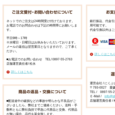
ネットでのご注文は24時間受け付けております。
銀行振込、代金引
お電話でのお問合わせは下記の時間帯にお願いしま
用可能です。
す。
代金引換以外はご
平日9時～17時
※水曜日・日曜日はお休みをいただいております。
メールの返信は翌営業日となりますので、ご了承く
ださい。
詳しくはこち
■お電話でのお問い合わせ TEL/ 0897-55-2763
店舗運営責任者/ 松永
詳しくはこちら
運営会社 / にく
〒793-0027 
TEL / 0897-55-
Ｅ-Mail /
info@s
店舗運営責任者 / 
■配送途中の破損などの事故や明らかな不良品がご
ざいましたら、弊社までご連絡ください。送料・手
数料ともに弊社負担で早急に代替品と交換、代替品
が無い場合、品代を返金致します。