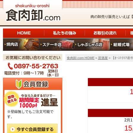
肉の卸売り販売といえば
食肉卸.com HOME
>
居酒屋
> 【ｵｰｽﾄﾗﾘ
上
※登録無しでもご注文可能で
す。
2月
1