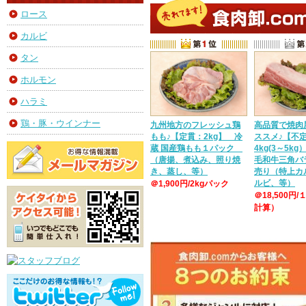
ロース
カルビ
タン
ホルモン
ハラミ
鶏・豚・ウインナー
九州地方のフレッシュ鶏
高品質で焼肉
もも♪【定貫：2kg】 冷
ススメ♪【不
蔵 国産鶏もも１パック
4kg(3～5k
（唐揚、煮込み、照り焼
毛和牛三角バ
き、蒸し、等）
売り（特上カ
ルビ、等）
＠1,900円/2kgパック
＠18,500円/
計算）