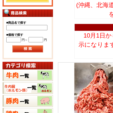
(沖縄、北海
■
商品名で探す
10月1日
■
価格で探す
円～
円
示になりま