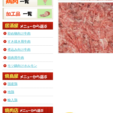
炒め物向け牛肉
すき焼き用牛肉
煮込み向け牛肉
焼肉用牛肉
モツ鍋向けホルモン
国産鶏
地鶏
輸入鶏